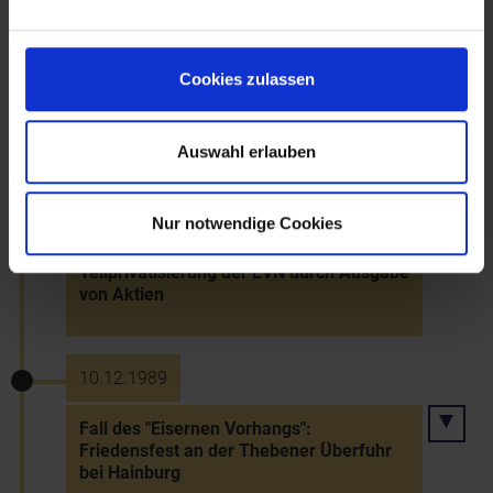
Mannersdorf
Cookies zulassen
18.11.1989
Tod des Malers Franz Luby
Auswahl erlauben
27.11.1989
Nur notwendige Cookies
Teilprivatisierung der EVN durch Ausgabe
von Aktien
10.12.1989
Fall des "Eisernen Vorhangs":
Friedensfest an der Thebener Überfuhr
bei Hainburg