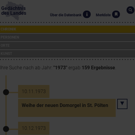
Gedächtnis
des Landes
Über die Datenbank
Merkliste
CHRONIK
PERSONEN
ORTE
KUNST
Ihre Suche nach ab Jahr:
"1973"
ergab
159 Ergebnisse
.
10.11.1973
Weihe der neuen Domorgel in St. Pölten
10.12.1973