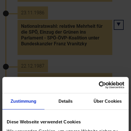
23.11.1986
Nationalratswahl: relative Mehrheit für
die SPÖ, Einzug der Grünen ins
Parlament - SPÖ-ÖVP-Koalition unter
Bundeskanzler Franz Vranitzky
22.12.1987
Verkauf des NÖ Amtshauses in der
Wiener Operngasse an die CA-BV
Zustimmung
Details
Über Cookies
~31.12.1987
Straßenbau: Eröffnung der Umfahrung
Diese Webseite verwendet Cookies
von Hollabrunn, der Straße bei Judenau-