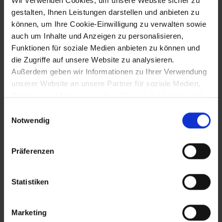
Wir verwenden Cookies, um unsere Website sicher zu
Tulln und einiger Brückenbauten
gestalten, Ihnen Leistungen darstellen und anbieten zu
können, um Ihre Cookie-Einwilligung zu verwalten sowie
auch um Inhalte und Anzeigen zu personalisieren,
23.11.1988
Funktionen für soziale Medien anbieten zu können und
die Zugriffe auf unsere Website zu analysieren.
Eröffnung eines Gründer- und
Außerdem geben wir Informationen zu Ihrer Verwendung
Technologietransferzentrums in St.
Pölten
unserer Website an unsere Partner für soziale Medien,
Werbung und Analysen weiter, die auch in Ländern sind,
in denen kein angemessenes Datenschutzniveau
Einwilligungsauswahl
gegeben ist, und in denen Sie Ihre Rechte uU nicht
27.11.1988
Notwendig
effektiv durchsetzen können. Unsere Partner führen
diese Informationen möglicherweise mit weiteren Daten
Eröffnung des Textilmuseums in Groß-
Präferenzen
Siegharts
zusammen, die Sie ihnen bereitgestellt haben oder die
sie im Rahmen Ihrer Nutzung der Dienste gesammelt
haben.
Statistiken
16.11.1989
Marketing
Stadterhebung von Gföhl und