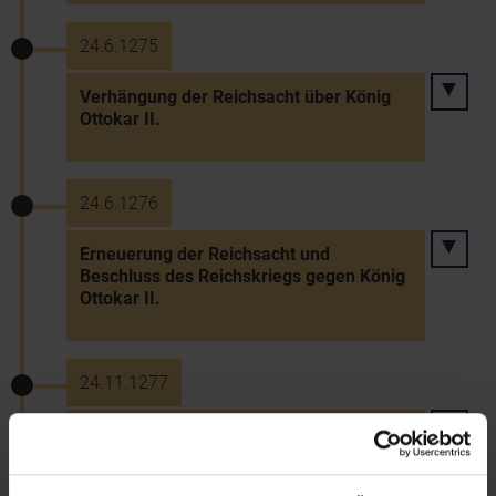
24.6.1275
Verhängung der Reichsacht über König
Ottokar II.
24.6.1276
Erneuerung der Reichsacht und
Beschluss des Reichskriegs gegen König
Ottokar II.
24.11.1277
Der Bischof von Passau erhält die
Hochgerichtsbarkeit in St. Pölten,
Mautern, Zeiselmauer und Königstetten