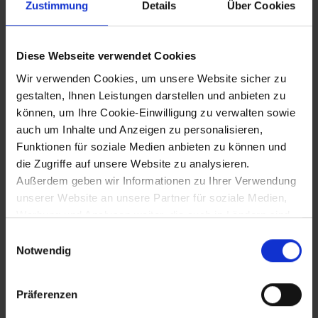
Zustimmung
Details
Über Cookies
26.8.1278
Diese Webseite verwendet Cookies
Schlacht bei Dürnkrut und Jedenspeigen:
Wir verwenden Cookies, um unsere Website sicher zu
Sieg König Rudolfs I. - Tod König
gestalten, Ihnen Leistungen darstellen und anbieten zu
Ottokars II.
können, um Ihre Cookie-Einwilligung zu verwalten sowie
auch um Inhalte und Anzeigen zu personalisieren,
Funktionen für soziale Medien anbieten zu können und
31.8.1280
die Zugriffe auf unsere Website zu analysieren.
Außerdem geben wir Informationen zu Ihrer Verwendung
Gründung des Dominikanerinnenklosters
unserer Website an unsere Partner für soziale Medien,
in Tulln durch König Rudolf I.
Werbung und Analysen weiter, die auch in Ländern sind,
in denen kein angemessenes Datenschutzniveau
Einwilligungsauswahl
gegeben ist, und in denen Sie Ihre Rechte uU nicht
Notwendig
27.12.1282
effektiv durchsetzen können. Unsere Partner führen
diese Informationen möglicherweise mit weiteren Daten
König Rudolf I. belehnt seine Söhne
Präferenzen
zusammen, die Sie ihnen bereitgestellt haben oder die
Albrecht I. und Rudolf II. mit den
sie im Rahmen Ihrer Nutzung der Dienste gesammelt