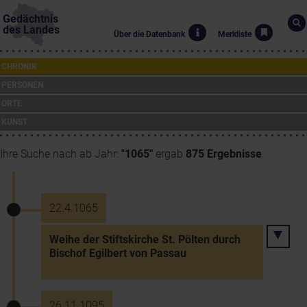
Gedächtnis
des Landes
Über die Datenbank
Merkliste
CHRONIK
PERSONEN
ORTE
KUNST
Ihre Suche nach ab Jahr:
"1065"
ergab
875 Ergebnisse
.
22.4.1065
Weihe der Stiftskirche St. Pölten durch
Bischof Egilbert von Passau
26.11.1095