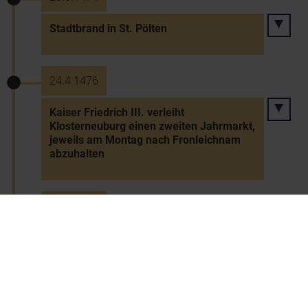
Stadtbrand in St. Pölten
24.4.1476
Kaiser Friedrich III. verleiht
Klosterneuburg einen zweiten Jahrmarkt,
jeweils am Montag nach Fronleichnam
abzuhalten
26.4.1476
Wappenverleihung an Dürnstein durch
Kaiser Friedrich III.
30.9.1482