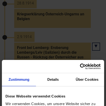
28.8.1914
Kriegserklärung Österreich-Ungarns an
Belgien
2.9.1914
Front bei Lemberg: Eroberung
Lembergs/Lviv (Galizien) durch die
Russen - Rückzug der Österreicher aus
Ostgalizien
Zustimmung
Details
Über Cookies
16.11.1914
Ausgabe der ersten Kriegsanleihe
Diese Webseite verwendet Cookies
Wir verwenden Cookies, um unsere Website sicher zu