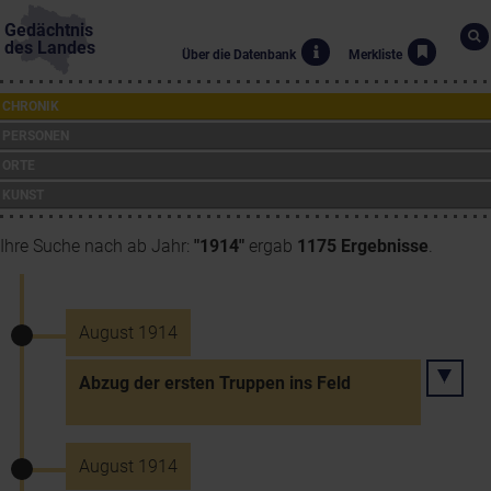
Gedächtnis
des Landes
Über die Datenbank
Merkliste
CHRONIK
PERSONEN
ORTE
KUNST
Ihre Suche nach ab Jahr:
"1914"
ergab
1175 Ergebnisse
.
August 1914
Abzug der ersten Truppen ins Feld
August 1914