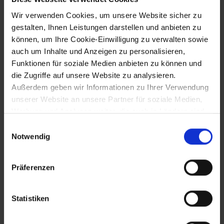
30.3.1983
Wir verwenden Cookies, um unsere Website sicher zu
gestalten, Ihnen Leistungen darstellen und anbieten zu
Tod des Landespolitikers Franz Stangler
können, um Ihre Cookie-Einwilligung zu verwalten sowie
in Erlauf
auch um Inhalte und Anzeigen zu personalisieren,
Funktionen für soziale Medien anbieten zu können und
die Zugriffe auf unsere Website zu analysieren.
24.4.1983
Außerdem geben wir Informationen zu Ihrer Verwendung
unserer Website an unsere Partner für soziale Medien,
Nationalratswahl: Verlust der absoluten
Werbung und Analysen weiter, die auch in Ländern sind,
Mehrheit für die SPÖ - SPÖ-FPÖ-
in denen kein angemessenes Datenschutzniveau
Koalition unter Bundeskanzler Fred
Einwilligungsauswahl
Sinowatz, Rücktritt Bruno Kreiskys als
gegeben ist, und in denen Sie Ihre Rechte uU nicht
Notwendig
SPÖ-Vorsitzender
effektiv durchsetzen können. Unsere Partner führen
diese Informationen möglicherweise mit weiteren Daten
Präferenzen
zusammen, die Sie ihnen bereitgestellt haben oder die
16.7.1983
sie im Rahmen Ihrer Nutzung der Dienste gesammelt
haben.
Statistiken
Eröffnung des Krankenhaus-Neubaus in
Baden