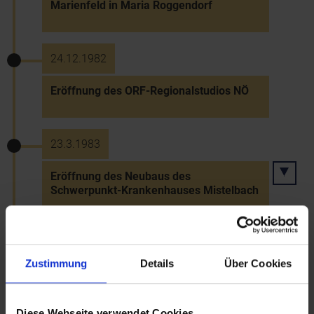
Marienfeld in Maria Roggendorf
24.12.1982
Eröffnung des ORF-Regionalstudios NÖ
23.3.1983
Eröffnung des Neubaus des
Schwerpunkt-Krankenhauses Mistelbach
24.3.1983
Zustimmung
Details
Über Cookies
Stadterhebung von St. Valentin
Diese Webseite verwendet Cookies