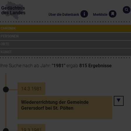
Gedächtnis
des Landes
Über die Datenbank
Merkliste
CHRONIK
PERSONEN
ORTE
KUNST
Ihre Suche nach ab Jahr:
"1981"
ergab
815 Ergebnisse
.
14.3.1981
Wiedererrichtung der Gemeinde
Gerersdorf bei St. Pölten
19.3.1981