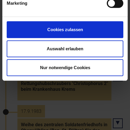
Marketing
28.7.1983
Cookies zulassen
1. Aufführung der "Nestroy-Festspiele"
auf Burg Liechtenstein, gegründet von
Elfriede Ott und Hans Weigel
Auswahl erlauben
26.8.1983
Nur notwendige Cookies
Stationierung des ÖAMTC-
Rettungshubschraubers "Christophorus 2"
beim Krankenhaus Krems
17.9.1983
Weihe des zentralen Soldatenfriedhofs in