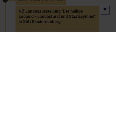
NÖ Landesausstellung "Der heilige
Leopold - Landesfürst und Staatssymbol"
in Stift Klosterneuburg
24.4.1985
Glycol-Skandal: Entdeckung von
Diäthylen Glycol im Wein
26.4.1985
Eröffnung der Ausstellung "Die wilden
50er-Jahre" auf der Schallaburg
17.5.1985 bis 3.11.1985