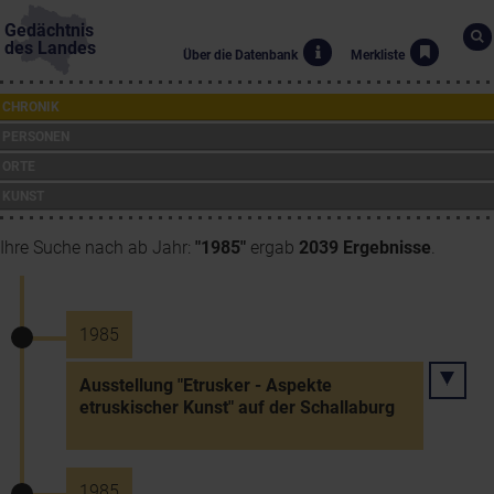
Gedächtnis
des Landes
Über die Datenbank
Merkliste
CHRONIK
PERSONEN
ORTE
KUNST
Ihre Suche nach ab Jahr:
"1985"
ergab
2039 Ergebnisse
.
1985
Ausstellung "Etrusker - Aspekte
etruskischer Kunst" auf der Schallaburg
1985