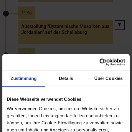
1986
Ausstellung "Byzantinische Mosaiken aus
Jordanien" auf der Schallaburg
1986
Eröffnung des Schneeberg-Museums
Zustimmung
Details
Über Cookies
1986
Diese Webseite verwendet Cookies
Eröffnung des Willi Dungl Zentrums in
Wir verwenden Cookies, um unsere Website sicher zu
Gars am Kamp
gestalten, Ihnen Leistungen darstellen und anbieten zu
können, um Ihre Cookie-Einwilligung zu verwalten sowie
auch um Inhalte und Anzeigen zu personalisieren,