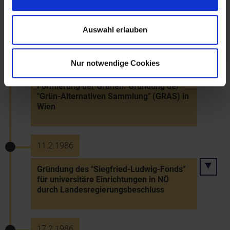
86 Kinos, 634 Postämter und 460.000
Telefonanschlüsse in NÖ
Auswahl erlauben
6.1.1986
Nur notwendige Cookies
Formierung der Grünen: Gründung der
"Grün-Alternativen Sammlung" (GRAS) in
Wien
11.2.1986
Gründung des "Siegfried-Ludwig-Fonds"
für universitäre Einrichtungen in NÖ
durch Landesregierungsbeschluss
17.2.1986