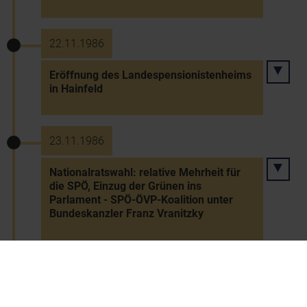
22.11.1986
Eröffnung des Landespensionistenheims
in Hainfeld
23.11.1986
Nationalratswahl: relative Mehrheit für
die SPÖ, Einzug der Grünen ins
Parlament - SPÖ-ÖVP-Koalition unter
Bundeskanzler Franz Vranitzky
Dezember 1986
NÖ Betriebe: Schließung der Harlander-