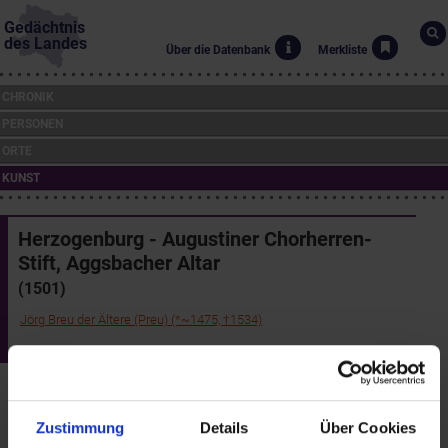
Gedächtnis
des Landes
Über die Datenbank
Merkliste
CHRONIK
PERSONEN
ORTE
KUNST
Herzogenburg - Augustiner Chorherren-
Stift, Aggsbacher Altar
(1501)
Jörg Breu der Ältere (Preu) (*~1475, †1534)
Stiftsmuseum
Teile der Flügel des großen Marien- und Passionsaltares der
Kartäuserkirche in Aggsbach gelangten 1816 in das Stift
Herzogenburg, sie stellen auf der Feiertagsseite die "Geburt
Zustimmung
Details
Über Cookies
Christi" und die "Beschneidung" dar, auf der Wochentagsseite die