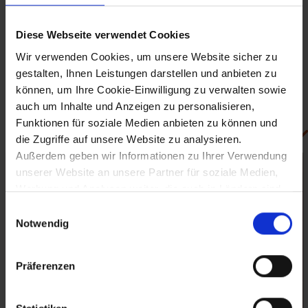
"Geißelung" sowie die "Kreuzigung". Ein weiterer Teil, die "Flucht
nach Ägypten", befindet sich heute im Germanischen
Diese Webseite verwendet Cookies
Nationalmuseum in Nürnberg. Von der Schreinplastik ist nichts
mehr erhalten.
Wir verwenden Cookies, um unsere Website sicher zu
Der 1501 vollendete Hochaltar ist das das Hauptwerk des um
gestalten, Ihnen Leistungen darstellen und anbieten zu
1500 in der Kremser Werkstatt des Laurenz Willgitter tätig
gewesenen Jörg Breu d. Ä. aus Augsburg und gehört zu den
können, um Ihre Cookie-Einwilligung zu verwalten sowie
bedeutensten Werken der Donauschule.
auch um Inhalte und Anzeigen zu personalisieren,
Funktionen für soziale Medien anbieten zu können und
Bilder (2)
die Zugriffe auf unsere Website zu analysieren.
Außerdem geben wir Informationen zu Ihrer Verwendung
unserer Website an unsere Partner für soziale Medien,
Werbung und Analysen weiter, die auch in Ländern sind,
in denen kein angemessenes Datenschutzniveau
Einwilligungsauswahl
gegeben ist, und in denen Sie Ihre Rechte uU nicht
Notwendig
effektiv durchsetzen können. Unsere Partner führen
diese Informationen möglicherweise mit weiteren Daten
Präferenzen
zusammen, die Sie ihnen bereitgestellt haben oder die
sie im Rahmen Ihrer Nutzung der Dienste gesammelt
haben.