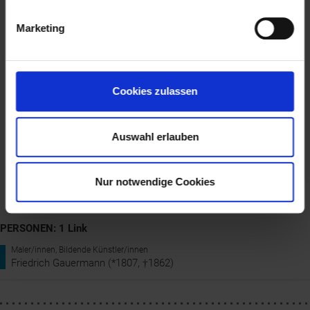
Marketing
Cookies zulassen
Auswahl erlauben
Nur notwendige Cookies
Friedrich Gauermann, Alpe auf dem Jenner bei Berchtesgaden,
1840 © Landessammlungen Niederösterreich
PERSONEN: 1 Link
Maler/innen, Bildende Künstler/innen
Friedrich Gauermann (*1807, †1862)