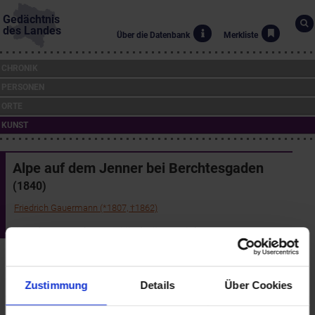
Gedächtnis
des Landes
Über die Datenbank
Merkliste
CHRONIK
PERSONEN
ORTE
KUNST
Alpe auf dem Jenner bei Berchtesgaden
(1840)
Friedrich Gauermann (*1807, †1862)
Landessammlungen Niederösterreich
Nach einem längeren Aufenthalt in München kam Friedrich
Gauermann im Juli 1840 mit Josef Höger nach Berchtesgaden.
Wieder einmal hatte er es - wie seinen Briefen an Fink zu
Zustimmung
Details
Über Cookies
entnehmen ist - mit dem Wetter schlecht getroffen. Soweit es
ging, nützte er jede Möglichkeit zu Naturstudien: "Heute kam ich