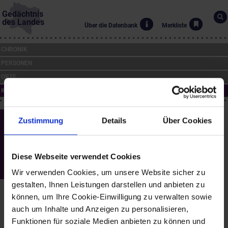
Gedächtnis
des Landes
Über die Datenbank
Merkliste
CHRONIK
PERSONEN
ORTE
KUNST
St. Pölten - Landhaus St. Pölten,
Zustimmung
Details
Über Cookies
Ostarrichisaal, "Blaugelbfeld-
Weltenwege"
Diese Webseite verwendet Cookies
(1995 bis 1997)
Wir verwenden Cookies, um unsere Website sicher zu
Gunter Damisch (*1958, †2016)
gestalten, Ihnen Leistungen darstellen und anbieten zu
Das Bild für den Ostarrîchisaal gehört zu einer Gruppe von Werken,
können, um Ihre Cookie-Einwilligung zu verwalten sowie
die die Begriffe "Kopf, Steher, Feld, Weg und Welt" im Titel haben.
auch um Inhalte und Anzeigen zu personalisieren,
Dabei ist das, was Damisch als Feld bezeichnet, meist ident mit
der Bildfläche, die wiederum den farblichen Grundakkord des
Funktionen für soziale Medien anbieten zu können und