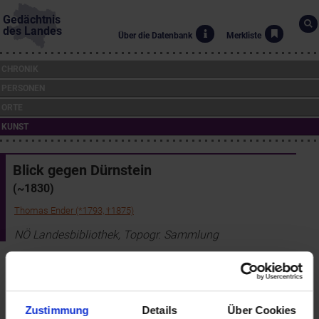
Gedächtnis
des Landes
Über die Datenbank
Merkliste
CHRONIK
PERSONEN
ORTE
KUNST
Blick gegen Dürnstein
(~1830)
Thomas Ender (*1793, †1875)
NÖ Landesbibliothek, Topogr. Sammlung
Die Ansicht zeigt die Straße am rechten Donauufer zwischen
Rossatzbach und Hundsheim mit Blick über die Donau gegen
Dürnstein. Bei den Mauerresten handelt es sich vermutlich um die
Überreste der ehemaligen Talsperre, die hier gegen die Osmanen
Zustimmung
Details
Über Cookies
im frühen 16. und dann wieder im 17. Jahrhundert errichtet