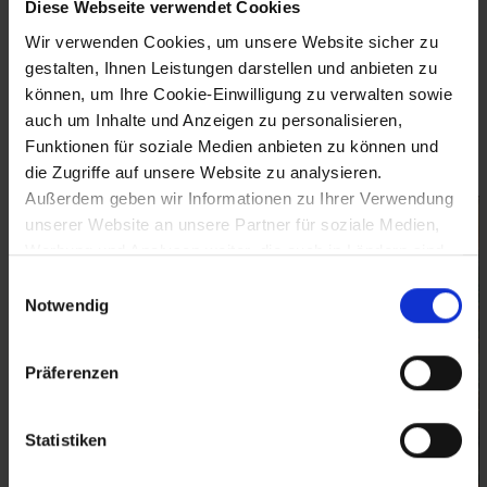
Diese Webseite verwendet Cookies
Kremser Jubiläumsausstellung mit einem Werk vertreten. Ein Jahr
später entstand mit dem "Blick von Förthof gegen Mautern und
Wir verwenden Cookies, um unsere Website sicher zu
Stift Göttweig" ein frühes Hauptwerk, in dem er auf die aktuellsten
gestalten, Ihnen Leistungen darstellen und anbieten zu
künstlerischen Entwicklungen in Wien reagierte.
können, um Ihre Cookie-Einwilligung zu verwalten sowie
(Quelle: W. Krug, Wachau, Bilder aus dem Land der Romantik,
2003, S. 215)
auch um Inhalte und Anzeigen zu personalisieren,
Funktionen für soziale Medien anbieten zu können und
Bilder (1)
die Zugriffe auf unsere Website zu analysieren.
Außerdem geben wir Informationen zu Ihrer Verwendung
unserer Website an unsere Partner für soziale Medien,
Werbung und Analysen weiter, die auch in Ländern sind,
in denen kein angemessenes Datenschutzniveau
Einwilligungsauswahl
gegeben ist, und in denen Sie Ihre Rechte uU nicht
Notwendig
effektiv durchsetzen können. Unsere Partner führen
diese Informationen möglicherweise mit weiteren Daten
Präferenzen
zusammen, die Sie ihnen bereitgestellt haben oder die
sie im Rahmen Ihrer Nutzung der Dienste gesammelt
haben.
Statistiken