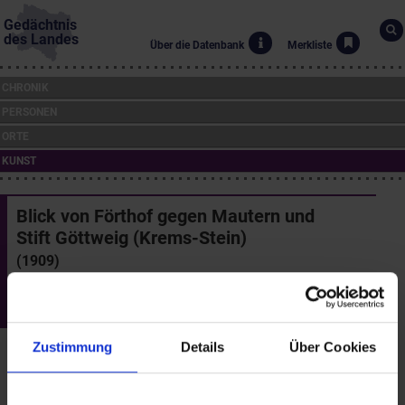
Gedächtnis
des Landes
Über die Datenbank
Merkliste
CHRONIK
PERSONEN
ORTE
KUNST
Blick von Förthof gegen Mautern und
Stift Göttweig (Krems-Stein)
(1909)
Karl Vikas (*1875, †1934)
Landessammlungen Niederösterreich
Zustimmung
Details
Über Cookies
Nachdem sich der aus Ternitz gebürtige Karl Vikas mit seiner
Familie 1904 in Mautern niedergelassen hatte, malte er fast
ausschließlich Motive aus der Wachau. Schon 1908 war er auf der