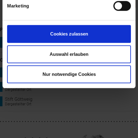
Marketing
Karl Vikas, Blick von Förthof gegen Mautern und Stift Göttweig,
Öl/Leinen, 1909 © Landessammlungen Niederösterreich
PERSONEN: 1 Link
Cookies zulassen
Maler/innen, Bildende Künstler/innen
Karl Vikas (*1875, †1934)
Auswahl erlauben
ORTE: 3 Links
Krems an der Donau (Stein)
Nur notwendige Cookies
Dargestellter Ort
Mautern an der Donau
Dargestellter Ort
Stift Göttweig
Dargestellter Ort