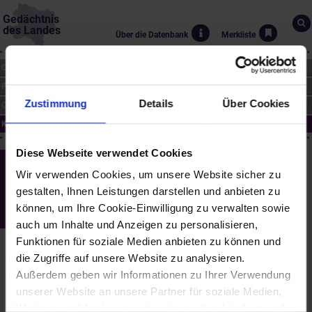
Gedächtnis
des Landes
Über die Datenbank
Merkliste
CHRONIK
PERSONEN
Zustimmung
Details
Über Cookies
ORTE
KUNST
Diese Webseite verwendet Cookies
Krems an der Donau - "Block I K",
Wir verwenden Cookies, um unsere Website sicher zu
Skulptur in Krems-Stein
gestalten, Ihnen Leistungen darstellen und anbieten zu
(1986)
können, um Ihre Cookie-Einwilligung zu verwalten sowie
Marianne Maderna (*1944)
auch um Inhalte und Anzeigen zu personalisieren,
Funktionen für soziale Medien anbieten zu können und
Die Skulptur steht im Durchgang der Salzamtsgasse in Krems-
die Zugriffe auf unsere Website zu analysieren.
Stein. Die aneinandergeschweißten Cor - Ten - Stahlplatten
simulieren zwei Vollmaterialblöcke in Spiel- und Standbeinhaltung.
Außerdem geben wir Informationen zu Ihrer Verwendung
Der Durchgang ist ein ungewohnter Skulpturenplatz, ein dem
unserer Website an unsere Partner für soziale Medien,
Postament und der Platzverbrämung entgegengesetzter Unort.
Werbung und Analysen weiter, die auch in Ländern sind,