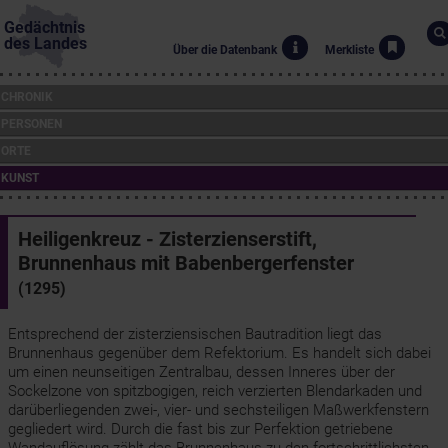
Gedächtnis
des Landes
Über die Datenbank
Merkliste
CHRONIK
PERSONEN
ORTE
KUNST
Heiligenkreuz - Zisterzienserstift,
Brunnenhaus mit Babenbergerfenster
(1295)
Entsprechend der zisterziensischen Bautradition liegt das
Brunnenhaus gegenüber dem Refektorium. Es handelt sich dabei
um einen neunseitigen Zentralbau, dessen Inneres über der
Sockelzone von spitzbogigen, reich verzierten Blendarkaden und
darüberliegenden zwei-, vier- und sechsteiligen Maßwerkfenstern
gegliedert wird. Durch die fast bis zur Perfektion getriebene