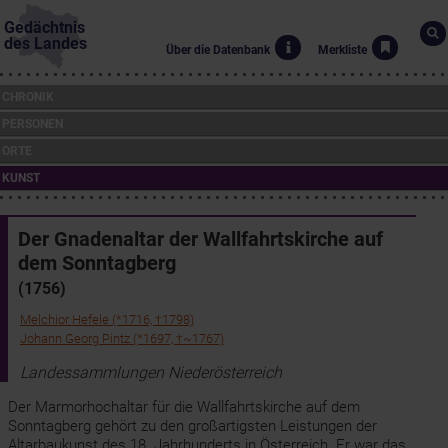
Gedächtnis
des Landes
Über die Datenbank
Merkliste
CHRONIK
PERSONEN
ORTE
KUNST
Der Gnadenaltar der Wallfahrtskirche auf
dem Sonntagberg
(1756)
Melchior Hefele (*1716, †1798)
Johann Georg Pintz (*1697, †~1767)
Landessammlungen Niederösterreich
Der Marmorhochaltar für die Wallfahrtskirche auf dem
Sonntagberg gehört zu den großartigsten Leistungen der
Altarbaukunst des 18. Jahrhunderts in Österreich. Er war das