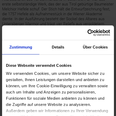
erste selbstständige Werk, das der aus Tirol gebürtige Baumeister
Melchior Hefele schuf. Der Stich hält die Entwurfzeichnung fest,
die 1757 Hefele als Aufnahmestück in die Wiener Akademie
diente. In der Ausführung besteht der Sockel des Altares aus
Untersberger Marmor und trägt vier Reliefs aus vergoldetem
Metallguss. Auf dem Sockel stehen bzw. sitzen vier Gestalten des
Alten Testamentes, Moses, Aaron, Melchisedech und Ezechiel.
Über den Sockel erheben sich mächtige Marmorsäulen, die den
Baldachin tragen. Unter diesem schwebt das Gnadenbild in einem
Zustimmung
Details
Über Cookies
reichen silbernen Rahmen. Die Engel, die das Bild gleichsam
tragen, sind so wie die Engel zu Seiten des Altartabernakels ein
Werk des Bildhauers Jakob Schletterer.
(Quelle: P. Weninger, Niederösterreich in alten Ansichten, 1975,
Diese Webseite verwendet Cookies
S. 291)
Wir verwenden Cookies, um unsere Website sicher zu
gestalten, Ihnen Leistungen darstellen und anbieten zu
Bilder (1)
können, um Ihre Cookie-Einwilligung zu verwalten sowie
auch um Inhalte und Anzeigen zu personalisieren,
Funktionen für soziale Medien anbieten zu können und
die Zugriffe auf unsere Website zu analysieren.
Außerdem geben wir Informationen zu Ihrer Verwendung