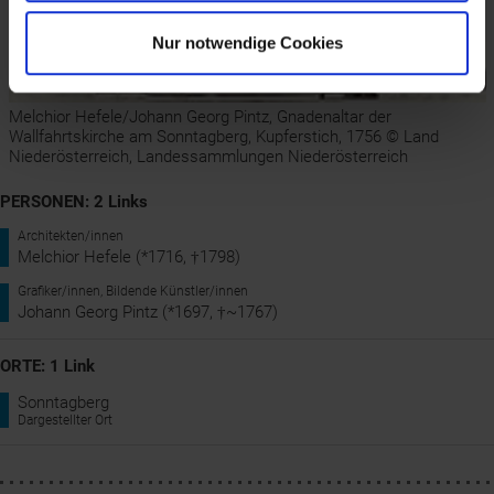
Nur notwendige Cookies
Melchior Hefele/Johann Georg Pintz, Gnadenaltar der
Wallfahrtskirche am Sonntagberg, Kupferstich, 1756 © Land
Niederösterreich, Landessammlungen Niederösterreich
PERSONEN: 2 Links
Architekten/innen
Melchior Hefele (*1716, †1798)
Grafiker/innen, Bildende Künstler/innen
Johann Georg Pintz (*1697, †~1767)
ORTE: 1 Link
Sonntagberg
Dargestellter Ort