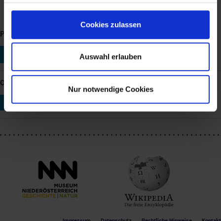
Gumpoldskirchen © NÖ Landesbibliothek
Cookies zulassen
PERSONEN: 1 Link
Maler/innen, Bildende Künstler/innen
Auswahl erlauben
Josef Höger (*1801, †1877)
ORTE: 1 Link
Nur notwendige Cookies
Gumpoldskirchen
Dargestellter Ort
Impressum
Datenschutz
Rechtliche Hinweise
Kontakt