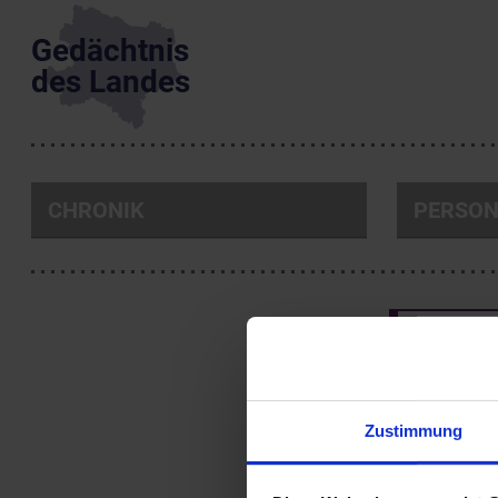
Gedächtnis
des Landes
CHRONIK
PERSO
Die Apsi
(1843)
Jakob Alt (*1
Josef Zahradn
Zustimmung
NÖ Landesb