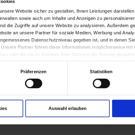
Cookies
er und Lithograf Josef Zahradniczek übertrug ein Aquarell Rudolf vo
fie. Die Illustration zeigt die mit Skulpturen geschmückte Apsis der 
nsere Website sicher zu gestalten, Ihnen Leistungen darstelle
verwalten sowie auch um Inhalte und Anzeigen zu personalisieren
e stammt aus dem 1843 in Wien erschienenen Werk "Das pittoreske O
nd die Zugriffe auf unsere Website zu analysieren. Außerdem ge
en Monarchie ..."; die 30. Lieferung widmet sich dem "Kreis Unter-Ma
site an unsere Partner für soziale Medien, Werbung und Analys
.
inger, Niederösterreich in alten Ansichten, 1975, S. 331f.)
 angemessenes Datenschutzniveau gegeben ist, und in denen Sie
. Unsere Partner führen diese Informationen möglicherweise mi
 haben oder die sie im Rahmen Ihrer Nutzung der Dienste gesamm
Präferenzen
Statistiken
ies
Auswahl erlauben