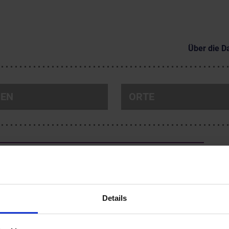
Über die D
NEN
ORTE
s der romanischen Kirche in Schöngrabern
789, †1872)
iczek (*1813, †1844)
Details
ibliothek, Topogr. Sammlung