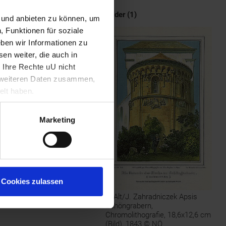
n Alts in das Medium der
Bilder (1)
romanischen Kirche in
n und anbieten zu können, um
, Funktionen für soziale
esterreich oder Album der
ben wir Informationen zu
nhartsberg in Oesterreich
en weiter, die auch in
 Ihre Rechte uU nicht
t weiteren Daten zusammen,
elt haben.
Marketing
Cookies zulassen
J. Alt/J. Zahradniczek Apsis
Schöngrabern,
Chromolithografie, 18,6x12,6 cm
(Bild), 1843 © NÖ