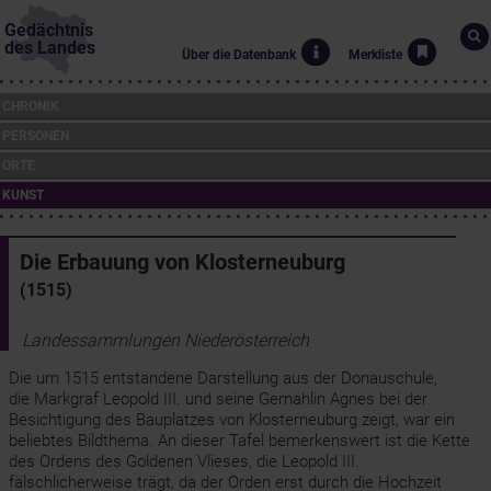
Gedächtnis
des Landes
Über die Datenbank
Merkliste
CHRONIK
PERSONEN
ORTE
KUNST
Die Erbauung von Klosterneuburg
(1515)
Landessammlungen Niederösterreich
Die um 1515 entstandene Darstellung aus der Donauschule,
die Markgraf Leopold III. und seine Gemahlin Agnes bei der
Besichtigung des Bauplatzes von Klosterneuburg zeigt, war ein
beliebtes Bildthema. An dieser Tafel bemerkenswert ist die Kette
des Ordens des Goldenen Vlieses, die Leopold III.
fälschlicherweise trägt, da der Orden erst durch die Hochzeit