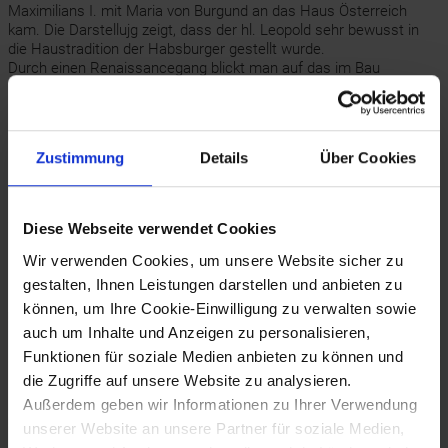
Maximilians I. mit Maria von Burgund an das Haus Österreich
kam. Die Darstellujg zeigt, dass der hl. Leopold sehr bewusst in
die Haustradition der Habsburger gestellt wurde.
Durch einen Renaissancegang blickt man auf das im Bau
befindliche Kloster. Im Vordergrund ist ein Werkstück zu sehen, im
Hintergrund ein Kran mit Hebezange und Maurer am
Holzgerüst. Auch die Rückseite der Tafel mit einem Bild des
hl. Martin zeigt interessante Realien: Die spätgotische Burg, Turm
Zustimmung
Details
Über Cookies
mit Pecherker, eine runde Bastion und den Wohntrakt; links unten
eine Mühle und ein Uferverbau mit Flechtwerk.
(Quelle: Der heilige Leopold - Landesfürst und
Staatssymbol, Katalog des NÖ Landesmuseums Neue Folge Nr.
Diese Webseite verwendet Cookies
155, 1985, S. 258)
Wir verwenden Cookies, um unsere Website sicher zu
gestalten, Ihnen Leistungen darstellen und anbieten zu
Bilder (1)
können, um Ihre Cookie-Einwilligung zu verwalten sowie
auch um Inhalte und Anzeigen zu personalisieren,
Funktionen für soziale Medien anbieten zu können und
die Zugriffe auf unsere Website zu analysieren.
Außerdem geben wir Informationen zu Ihrer Verwendung
unserer Website an unsere Partner für soziale Medien,