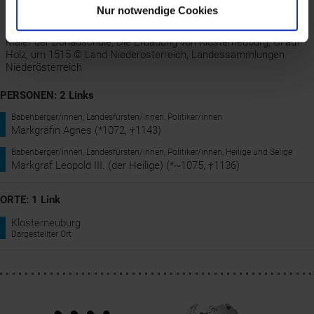
Nur notwendige Cookies
Maler der Donauschule, Die Erbauung von Klosterneuburg, Öl auf
Holz, um 1515 © Land Niederösterreich, Landessammlungen
Niederösterreich
PERSONEN: 2 Links
Babenberger/innen, Landesfürsten/innen, Politiker/innen
Markgräfin Agnes (*1072, †1143)
Babenberger/innen, Landesfürsten/innen, Politiker/innen, Heilige und Selige
Markgraf Leopold III. (der Heilige) (*~1075, †1136)
ORTE: 1 Link
Klosterneuburg
Dargestellter Ort