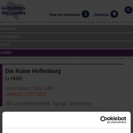
Gedächtnis
des Landes
Über die Datenbank
Merkliste
CHRONIK
PERSONEN
ORTE
KUNST
Die Ruine Hollenburg
(~1830)
Gregor Greger (*1802, †1835)
Jakob Alt (*1789, †1872)
NÖ Landesbibliothek, Topogr. Sammlung
Der böhmische Landschaftsmaler Gregor Greger fertigte
zahlreiche Vorlagen für die von Adolf Friedrich Kunike
herausgegebene Folge "Mahlerische Darstellungen der
österreichischen Monarchie" , die er zum Teil selbst in Stein