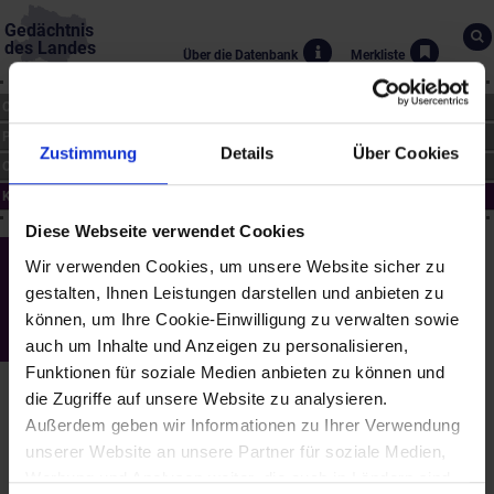
Gedächtnis
des Landes
Über die Datenbank
Merkliste
CHRONIK
PERSONEN
Zustimmung
Details
Über Cookies
ORTE
KUNST
Diese Webseite verwendet Cookies
St. Pölten - "Emet-Met", Leuchtobjekt bei
Wir verwenden Cookies, um unsere Website sicher zu
der Synagoge
gestalten, Ihnen Leistungen darstellen und anbieten zu
(1991 bis 1993)
können, um Ihre Cookie-Einwilligung zu verwalten sowie
auch um Inhalte und Anzeigen zu personalisieren,
Peter Daniel (*1963)
Funktionen für soziale Medien anbieten zu können und
Der Künstler beschäftigt sich mit Sprache und formt sie zu
die Zugriffe auf unsere Website zu analysieren.
poetischen Neon-Buchstaben-Plastiken. Seine Arbeit steht also
Außerdem geben wir Informationen zu Ihrer Verwendung
zwischen Literatur und bildender Kunst. Bei der Synagoge in St.
unserer Website an unsere Partner für soziale Medien,
Pölten hat Peter Daniel ein Objekt aus Neonleuchtröhren mit den
hebräischen Buchstaben des Wahrheitswortes "Emet" installiert.
Werbung und Analysen weiter, die auch in Ländern sind,