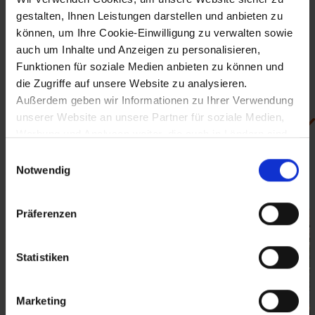
barocke Gestaltungselemente eingesetzt.
gestalten, Ihnen Leistungen darstellen und anbieten zu
Mit den schlichten Wohnbauten wurde die Gartenstadtbewegung
können, um Ihre Cookie-Einwilligung zu verwalten sowie
ins Kleine übertragen. Sie verkörpern die moderne Idee der
Wohnstraßen, wozu auch die einheitliche Gestaltung der Gärten,
auch um Inhalte und Anzeigen zu personalisieren,
Zäune und Baumpflanzungen gehörte.
Funktionen für soziale Medien anbieten zu können und
(Quelle: W. Kitlitschka, Historismus & Jugendstil in
die Zugriffe auf unsere Website zu analysieren.
Niederösterreich, 1984)
Außerdem geben wir Informationen zu Ihrer Verwendung
unserer Website an unsere Partner für soziale Medien,
Bilder (4)
Werbung und Analysen weiter, die auch in Ländern sind,
in denen kein angemessenes Datenschutzniveau
Einwilligungsauswahl
gegeben ist, und in denen Sie Ihre Rechte uU nicht
Notwendig
effektiv durchsetzen können. Unsere Partner führen
diese Informationen möglicherweise mit weiteren Daten
Präferenzen
zusammen, die Sie ihnen bereitgestellt haben oder die
sie im Rahmen Ihrer Nutzung der Dienste gesammelt
haben.
Statistiken
Marketing