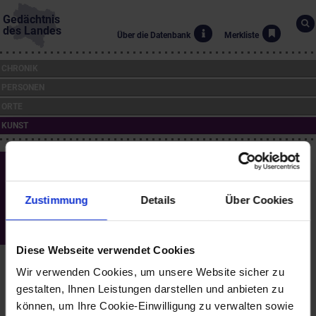
Gedächtnis
des Landes
Über die Datenbank
Merkliste
CHRONIK
PERSONEN
ORTE
KUNST
Neulengbach - Gestaltung des
Marktzentrums
Zustimmung
Details
Über Cookies
(2000 bis 2001)
Ernst Hiesmayr (*1920, †2006)
Peter Waldbauer (*1956)
Diese Webseite verwendet Cookies
Nach der Erhebung Neulengbachs zur Stadtgemeinde im Februar
Wir verwenden Cookies, um unsere Website sicher zu
2000 hat auch das historische Ortsbild selbst (die Markterhebung
geht auf das Jahr 1535 zurück) in seiner Mitte eine ästhetische
gestalten, Ihnen Leistungen darstellen und anbieten zu
und verkehrsplanerische Aufwertung erfahren. Nach der
können, um Ihre Cookie-Einwilligung zu verwalten sowie