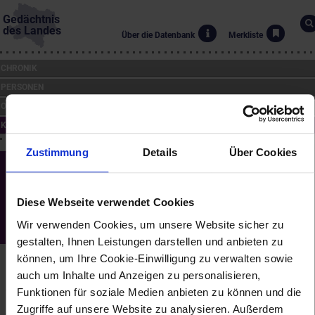
Gedächtnis
des Landes
Über die Datenbank
Merkliste
CHRONIK
PERSONEN
ORTE
KUNST
Zustimmung
Details
Über Cookies
Klosterneuburg - Augustiner Chorherren-
Stift, Kaisertrakt
(1730 bis 1740)
Diese Webseite verwendet Cookies
Wir verwenden Cookies, um unsere Website sicher zu
Santino de Bussi (*1663, †1737)
Lorenzo Mattielli (*~1685, †1748)
gestalten, Ihnen Leistungen darstellen und anbieten zu
können, um Ihre Cookie-Einwilligung zu verwalten sowie
Der Kaisertrakt von Stift Klosterneuburg war nicht zur
Unterbringung temporärer Gäste gedacht, sondern als ständige
auch um Inhalte und Anzeigen zu personalisieren,
Sommerresidenz des Kaisers. Interessant ist die Ausstattung der
Funktionen für soziale Medien anbieten zu können und die
Kaiserzimmer, die repräsentativ, aber auch wohnlich gestaltet
Zugriffe auf unsere Website zu analysieren. Außerdem