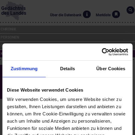
Gedächtnis
des Landes
Über die Datenbank
Merkliste
CHRONIK
PERSONEN
ORTE
KUNST
Zustimmung
Details
Über Cookies
Krems an der Donau - Kapuzinerkloster
Und
(1614)
Diese Webseite verwendet Cookies
Daniel Gran (*1694, †1757)
Wir verwenden Cookies, um unsere Website sicher zu
Bereits 1612 erteilte Kaiser Matthias den Kapuzinern die
gestalten, Ihnen Leistungen darstellen und anbieten zu
Bewilligung zum Klosterbau, der ab 1614 nach Plänen von Mathias
können, um Ihre Cookie-Einwilligung zu verwalten sowie
Piazolli errichtet wurde. Nach einem Brand im Jahr 1656 erfolgte
auch um Inhalte und Anzeigen zu personalisieren,
ein Wiederaufbau der Anlage durch Domenico Sciassia. Das
Funktionen für soziale Medien anbieten zu können und
Kloster wurde profaniert und zuletzt in den 1980er Jahren