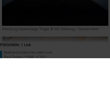
Altenburg Kaiserstiege Troger © NÖ Werbung / Westermann
PERSONEN: 1 Link
Bildende Künstler/innen, Maler/innen
Paul Troger (*1698, †1762)
ORTE: 1 Link
Altenburg
Standort