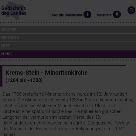
Gedächtnis
des Landes
Über die Datenbank
Merkliste
CHRONIK
PERSONEN
ORTE
KUNST
Krems-Stein - Minoritenkirche
(1264 bis ~1300)
Das 1796 profanierte Minoritenkirche wurde im 13. Jahrhundert
erbaut. Die Minoriten sind bereits 1235 in Stein urkundlich fassbar,
1264 erfolgte die Weihe der Minoritenkirche hl. Ulrich. Die
Kirche ist eine spätromanische Basilika mit einem gotischen
Langchor, der vermutlich im letzten Viertel des 13.
Jahrhunderts errichtet worden sein dürfte. Der gotische Turm an
der Südseite der Kirche mit barocker Bekrönung wird mit 1444
datiert.