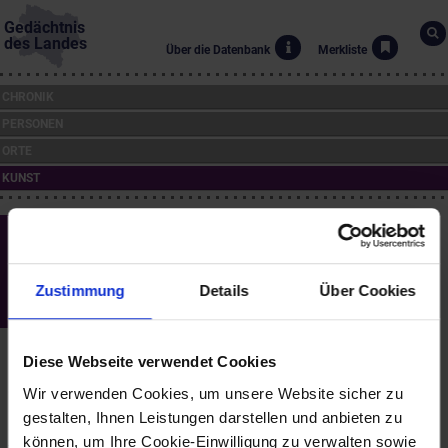
Gedächtnis
des Landes
Über die Datenbank
Merkliste
CHRONIK
PERSONEN
ORTE
KUNST
St. Pölten - "Quadrant", Gestaltung des
Freiraums bei der Landessportschule
(1991 bis 1993)
Zustimmung
Details
Über Cookies
Eva Afuhs (*1954)
Eva Ahfus:
Diese Webseite verwendet Cookies
"Die Arbeit 'Quadrant' liegt in einem sehr großen, offenen Freiraum,
der gleichsam wie gepflegte Natur zu betrachten ist. Die Größe
Wir verwenden Cookies, um unsere Website sicher zu
der zur Verfügung stehenden Fläche ermöglicht es, ein in sich
gestalten, Ihnen Leistungen darstellen und anbieten zu
geschlossenes Gesamtkonzept zu entwickeln, das in seinen
können, um Ihre Cookie-Einwilligung zu verwalten sowie