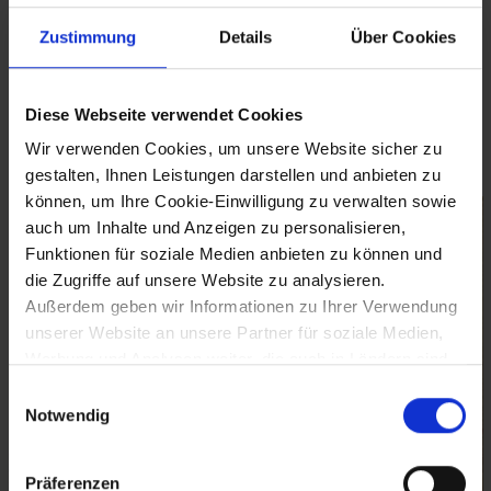
Diese um 1910/15 entstandene Bleistiftzeichnung, vermutlich eine
Kulisse für eine seiner Genreszenen, zeigt den mittlerweile
Zustimmung
Details
Über Cookies
verbauten Stiegenaufgang zur Gozzo-Burg von der Unteren
Landstraße aus.
(Quelle: W. Krug, Wachau, Bilder aus dem Land der Romantik,
Diese Webseite verwendet Cookies
2003, S. 234)
Wir verwenden Cookies, um unsere Website sicher zu
Bilder (1)
gestalten, Ihnen Leistungen darstellen und anbieten zu
können, um Ihre Cookie-Einwilligung zu verwalten sowie
auch um Inhalte und Anzeigen zu personalisieren,
Funktionen für soziale Medien anbieten zu können und
die Zugriffe auf unsere Website zu analysieren.
Außerdem geben wir Informationen zu Ihrer Verwendung
unserer Website an unsere Partner für soziale Medien,
Werbung und Analysen weiter, die auch in Ländern sind,
in denen kein angemessenes Datenschutzniveau
Einwilligungsauswahl
gegeben ist, und in denen Sie Ihre Rechte uU nicht
Notwendig
effektiv durchsetzen können. Unsere Partner führen
diese Informationen möglicherweise mit weiteren Daten
Präferenzen
zusammen, die Sie ihnen bereitgestellt haben oder die