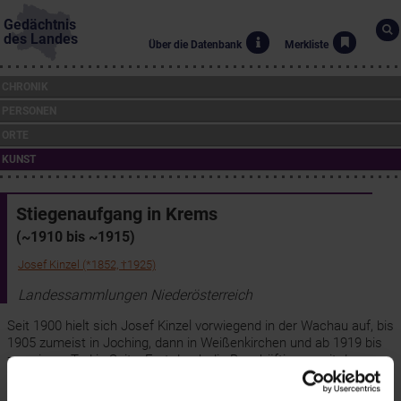
Gedächtnis
des Landes
Über die Datenbank
Merkliste
CHRONIK
PERSONEN
ORTE
KUNST
Stiegenaufgang in Krems
(~1910 bis ~1915)
Josef Kinzel (*1852, †1925)
Landessammlungen Niederösterreich
Seit 1900 hielt sich Josef Kinzel vorwiegend in der Wachau auf, bis
1905 zumeist in Joching, dann in Weißenkirchen und ab 1919 bis
zu seinem Tod in Spitz. Erst durch die Beschäftigung mit der
Wachau erreichte der auf Genremalerei spezialiserte Künstler
seinen Höhepunkt.