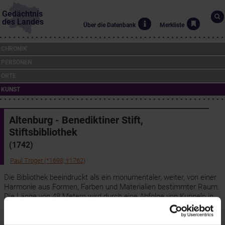
Gedächtnis
des Landes
Über die Datenbank
Merkliste
CHRONIK
PERSONEN
ORTE
KUNST
Altenburg - Benediktiner Stift,
Stiftsbibliothek
(1742)
Paul Troger (*1698, †1762)
Die Bibliothek beeindruckt als ein monumentaler, weiter, von einer
Harmonie aus Formen, Farben und Materialien bestimmter Raum.
Die Länge von 48 Metern wird durch eine Abfolge von Kuppeln in
der Mitte und an den Enden sowie dazwischenliegenden
Tonnengewölben in 5 Kompartimente gegliedert. Diese