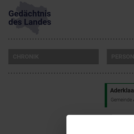
Gedächtnis
des Landes
CHRONIK
PERSO
Aderklaa
Gemeinde 
PERSONEN: 1 
Maler/innen, Bi
Glasfenster in 