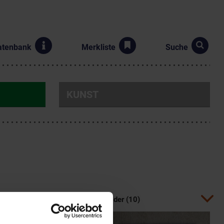
atenbank
Merkliste
Suche
KUNST
Bilder (10)