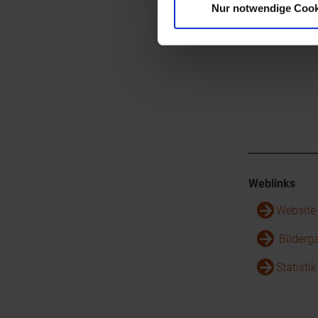
Nur notwendige Cook
Weblinks
Website
Bilderg
Statisti