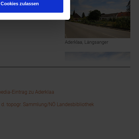
Cookies zulassen
Aderklaa, Längsanger
edia-Eintrag zu Aderklaa
Aderklaa, Längsanger
r d. topogr. Sammlung/NÖ Landesbibliothek