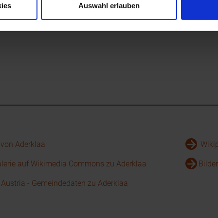
ies
Auswahl erlauben
 von Aderklaa
Wikip
alerie auf Wikimedia Commons zu Aderklaa
Bilde
k Austria - Gemeindedaten zu Aderklaa