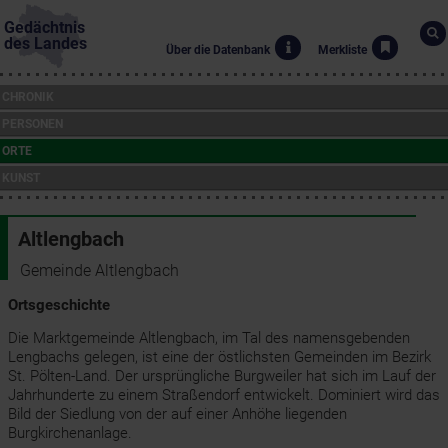
Gedächtnis
des Landes
Über die Datenbank
Merkliste
CHRONIK
PERSONEN
ORTE
KUNST
Altlengbach
Gemeinde Altlengbach
Ortsgeschichte
Die Marktgemeinde Altlengbach, im Tal des namensgebenden
Lengbachs gelegen, ist eine der östlichsten Gemeinden im Bezirk
St. Pölten-Land. Der ursprüngliche Burgweiler hat sich im Lauf der
Jahrhunderte zu einem Straßendorf entwickelt. Dominiert wird das
Bild der Siedlung von der auf einer Anhöhe liegenden
Burgkirchenanlage.