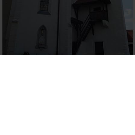
Altlengbach, Pfarrkirche Hll. Simon und Judas Thaddäus, Chor und
Turm © Elisabeth Vavra
CHRONIK: 2 Links