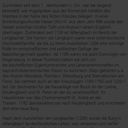
Zumindest seit dem 1. Jahrhundert n. Chr. war die Gegend
besiedelt, wie Hügelgräber aus der Römerzeit nördlich des
Marktes in der Nähe des Roten Kreuzes belegen. In einer
Schenkungsurkunde Kaiser Otto III. aus dem Jahr 998 wurde das
Gebiet zwischen Großer Tulln und Anzbach einem Engilrich
übertragen. Zumindest seit 1150 ist Altlengbach im Besitz der
Lengbacher. Die Herren von Lengbach waren eine österreichische
Hochadelsfamilie, die bis zu ihrem Aussterben 1236 eine wichtige
Rolle im wirtschaftlichen und politischen Gefüge der
Babenbergermark spielten. Ab 1189 waren sie auch Domvögte von
Regensburg. In dieser Funktion hatten sie sich um
die bischöflichen Eigentumsrechte und Lehensherrschaften im
bayrisch-österreichischen Raum zu kümmern. Dazu gehörten u.a.
das Kloster Mondsee, Pöchlarn, Wieselburg und Steinakirchen am
Forst. Sie nahmen auch an den Kreuzzügen 1189-1192 und 1220/1
teil. Sie zeichneten für die Neuanlage von Bruck an der Leitha,
Neulengbach und St. Peter an der Au verantwortlich. Ihr
Hauskloster war das Chorherrenstift St. Andrä an der
Traisen. 1192 übersiedelten sie nach Neulengbach und errichteten
dort eine neue Burg.
Nach dem Aussterben der Lengbacher (1236) wurde die Burg in
Altlengbach landesfürstliches Lehen, war verlassen und verfiel