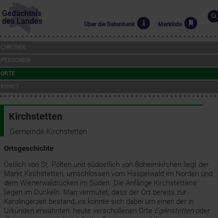
Gedächtnis
des Landes
Über die Datenbank
Merkliste
CHRONIK
PERSONEN
ORTE
KUNST
Kirchstetten
Gemeinde Kirchstetten
Ortsgeschichte
Östlich von St. Pölten und südöstlich von Böheimkirchen liegt der
Markt Kirchstetten, umschlossen vom Haspelwald im Norden und
dem Wienerwaldrücken im Süden. Die Anfänge Kirchstettens
liegen im Dunkeln. Man vermutet, dass der Ort bereits zur
Karolingerzeit bestand; es könnte sich dabei um einen der in
Urkunden erwähnten, heute verschollenen Orte
Egilinstetten
oder