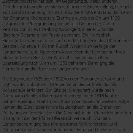
Zeizmannesstetin
handeln. Im Gegensatz zu vielen anderen
Gründungen handelte es sich nicht um eine Kirchsiedlung, hier gab
es zunächst eine Burg; mit dem Bau der Kirche entstand dann erst
der Ortsname Kirchstetten. Erstmals wurde der Ort um 1130
aufgrund der Pfarrgründung, die auf ein Gesuch der Gräfin
Petrissa von Schwarzenburg zurückgeht, in einer Urkunde
Bischofs Regimars von Passau genannt. Die Herrschaft
Kirchstetten wechselte im Lauf der Jahrhunderte des Öfteren ihre
Besitzer. Ab etwa 1180 trat Rudolf Wirsinch im Gefolge der
Lengenbacher auf. Nach dem Aussterben der Lengbacher blieb
Kirchstetten im Besitz der Wirsinchs, die es bis zu ihrer
Übersiedlung nach Wien um 1350 behielten. Dann ging die
Herrschaft an die Rorer von Langenrohr über.
Die Burg wurde 1529 oder 1532 von den Osmanen zerstört und
nicht wieder aufgebaut. 1876 wurde an dieser Stelle die alte
Volksschule errichtet. Der Sitz der Herrschaft wurde nach
Ollersbach (Schloss Baumgarten) verlegt; nach 1618 kaufte
Johann Eusebius Freiherr von Khuen den Besitz. In weiterer Folge
kamen die Güter, ebenso wie Neulengbach, an die Grafen von
Palffy und weitere Besitzer. Die Geschichte der Pfarre Kirchstetten
ist eng mit der der Pfarre Ollersbach verknüpft. Von den
Lengenbachern ging das Kirchpatronat für Kirchstetten und
Ollersbach an die Landesfürsten über. Ferdinand I. war der erste,