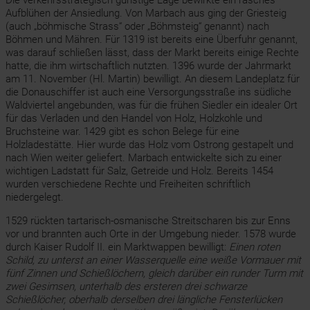
Die verkehrsstrategisch günstige Lage bewirkte ein rasches
Aufblühen der Ansiedlung. Von Marbach aus ging der Griesteig
(auch „böhmische Strass“ oder „Böhmsteig“ genannt) nach
Böhmen und Mähren. Für 1319 ist bereits eine Überfuhr genannt,
was darauf schließen lässt, dass der Markt bereits einige Rechte
hatte, die ihm wirtschaftlich nutzten. 1396 wurde der Jahrmarkt
am 11. November (Hl. Martin) bewilligt. An diesem Landeplatz für
die Donauschiffer ist auch eine Versorgungsstraße ins südliche
Waldviertel angebunden, was für die frühen Siedler ein idealer Ort
für das Verladen und den Handel von Holz, Holzkohle und
Bruchsteine war. 1429 gibt es schon Belege für eine
Holzladestätte. Hier wurde das Holz vom Ostrong gestapelt und
nach Wien weiter geliefert. Marbach entwickelte sich zu einer
wichtigen Ladstatt für Salz, Getreide und Holz. Bereits 1454
wurden verschiedene Rechte und Freiheiten schriftlich
niedergelegt.
1529 rückten tartarisch-osmanische Streitscharen bis zur Enns
vor und brannten auch Orte in der Umgebung nieder. 1578 wurde
durch Kaiser Rudolf II. ein Marktwappen bewilligt:
Einen roten
Schild, zu unterst an einer Wasserquelle eine weiße Vormauer mit
fünf Zinnen und Schießlöchern, gleich darüber ein runder Turm mit
zwei Gesimsen, unterhalb des ersteren drei schwarze
Schießlöcher, oberhalb derselben drei längliche Fensterlücken