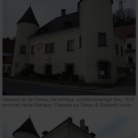
Marbach an der Donau, Herrenhaus, schlößchenartiger Bau, 1575
errichtet, heute Rathaus - Fassade zur Donau © Elisabeth Vavra