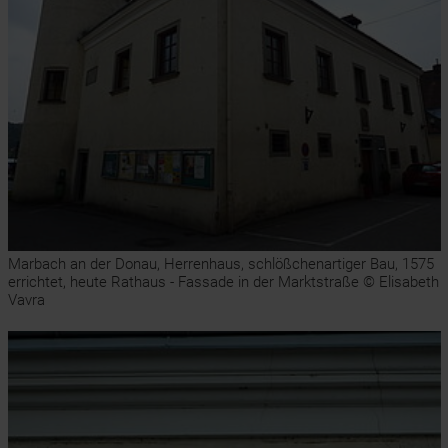
Marbach an der Donau, Herrenhaus, schlößchenartiger Bau, 1575
errichtet, heute Rathaus - Fassade in der Marktstraße © Elisabeth
Vavra