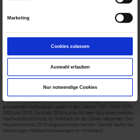
gegenüberliegenden Krummnussbaum hielt. 1903 wurde diese zur
Rollfähre (mit Überspannungsseil) umgebaut. 1954 wurde eine
neue Rollfähre gekauft. Ihr Betrieb musste wegen des 1982
Marketing
fertiggestellten Kraftwerks Melk eingestellt werden. In der Folge
diente eine kleine Motorfähre für Fußgänger und Radfahrer zum
Übersetzen. Mit dem Bau der Donaubrücke Pöchlarn 2003 war
auch diese obsolet geworden. Jetzt dient die MS Marbach als
Ausflugsschiff.
Cookies zulassen
Den direkten Bahnanschluss erhielt Marbach kurz vor Ausbruch
des Ersten Weltkrieges durch den Bau der Donauuferbahn. 1926
wurde der elektrische Strom in den Ort eingeleitet. Eine über die
Auswahl erlauben
Donau führende Leitung verband das Elektrizitätswerk mit dem
Erlauftal E-Werk. 1971 schlossen sich die Gemeinden Marbach,
Krummnußbaum und Auratsberg zu einer Gemeinde zusammen.
Nur notwendige Cookies
Die Lage an der Donau und zwischen den beiden Bächen führte
immer wieder zu schweren Überschwemmungen. Besonders
gravierende Hochwässer waren in den Jahren 1501, 1954, 1975,
2002 und 2013. Zu Ende 2016 wurde mit dem Bau eines mobilen
Hochwasserschutzes für Marbach an der Donau begonnen. Der
Hauptteil konnte 2018 abgeschlossen werden. Derzeit laufen die
notwendigen Wildbachverbauungen im Hinterland.