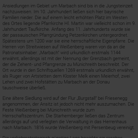
Ansiedlungen im Gebiet um Marbach sind bis in die Jungsteinzeit
nachzuweisen. Im 10. Jahrhundert ließen sich hier bayrische
Familien nieder. Die auf einem leicht erhöhten Platz im Westen
des Ortes liegende Pfarrkirche Hl. Martin war vielleicht schon im 9.
Jahrhundert Taufkirche. Anfang des 11. Jahrhunderts wurde sie
der passauischen Pfarrgründung Petzenkirchen untergeordnet.
Spätestens um 1200 war sie eine herrschaftliche Eigenpfarre. Die
Herren von Streitwiesen auf Weißenberg waren von da an die
Patronatsinhaber. „Marbach“ wird urkundlich erstmals 1144
erwähnt, allerdings ist mit der Nennung der Grenzbach gemeint,
der die Zehent- und Pfarrgrenze zu Münichreith beschreibt. Der
Ort wurde in den Schriftquellen 1269 erstmals urkundlich erwähnt,
als Ruger von Artstetten dem Kloster Melk einen Meierhof, zwei
Lehen und zwei Hofstätten zu Marbach an der Donau
tauschweise überließ.
Eine ältere Siedlung wird auf der Flur „Burgstall“ bei Friesenegg
angenommen, der Ansitz ist jedoch nicht mehr auszumachen. Die
Feste Weißenberg bei Münichreith wurde zum
Herrschaftszentrum. Die Starhemberger ließen das Zentrum
allerdings auf und verlegten die Verwaltung in das Herrenhaus
nach Marbach. 1816 wurde Weißenberg mit Persenbeug vereinigt.