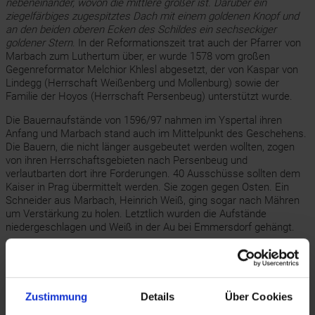
nebeneinander, wovon die mittlere größer ist. Darüber ein
ziegelfärbiges zugespitztes Dach mit einem goldenen Knopf und
an den beiden oberen Ecken des Schildes ein sechseckiger
goldener Stern
. In der Reformationszeit trat auch der Pfarrer von
Marbach zum Luthertum über, er wurde 1578 vom großen
Gegenreformator Melchior Khlesl abgesetzt, der von Kaspar von
Lindegg (Herrschaft Weißenberg und Mollenburg) sowie der
Familie der Hoyos (Herrschaft Persenbeug) unterstützt wurde.
Die Bauernaufstände von 1596/97 nahmen im Yspertal ihren
Anfang und Marbach stand auch im Mittelpunkt des Geschehens.
Die Bauern, die nicht länger ausgebeutet werden wollten, zogen
von ihren Herrschaftsgebieten nach Persenbeug und
verlautbarten dort ihre Forderungen. 40 Ausschüsse sollten dem
Kaiser in Prag übermittelt werden. Sie zogen gegen Osten. Ein
Schneider aus Marbach, Heinrich Weiß, ging sogar nach Mähren
um Verstärkung zu holen. Letztlich wurden die Aufstände
niedergeschlagen und Weiß in der Au bei Emmersdorf gehängt.
Das sogenannte „Herrenhaus“ wurde unter Samson Prätzl von
einem Bürgerhaus zu einem schlossartigen Bau (1575)
ausgebaut. Dieser gehörte zwischen 1816 und 1972 zum Gut
Persenbeug. Hier war der Sitz der Verwaltung. Zwischen 1867 und
Zustimmung
Details
Über Cookies
1971 war darin eine Mädchenschule untergebracht. Im ersten Teil