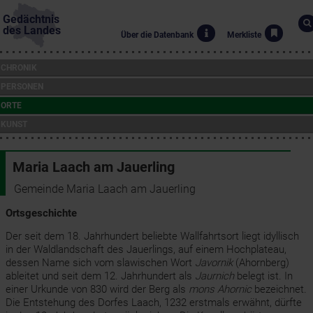
Gedächtnis
des Landes
Über die Datenbank
Merkliste
CHRONIK
PERSONEN
ORTE
KUNST
Maria Laach am Jauerling
Gemeinde Maria Laach am Jauerling
Ortsgeschichte
Der seit dem 18. Jahrhundert beliebte Wallfahrtsort liegt idyllisch
in der Waldlandschaft des Jauerlings, auf einem Hochplateau,
dessen Name sich vom slawischen Wort
Javornik
(Ahornberg)
ableitet und seit dem 12. Jahrhundert als
Jaurnich
belegt ist. In
einer Urkunde von 830 wird der Berg als
mons Ahornic
bezeichnet.
Die Entstehung des Dorfes Laach, 1232 erstmals erwähnt, dürfte