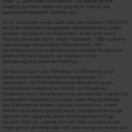
in das 12. Jahrhundert zurückreichen. Die Kapelle gehörte
zunächst zur Pfarre Weiten und ging mit ihr 1432 an das
bayerische Kollegiatstift Vilshofen über.
Im 16. Jahrhundert wurde Laach unter den Kuefstein (1562-1627),
die zu den führenden evangelischen Adelsfamilien des Landes
gehörten, ein Zentrum der Reformation. An der unter ihrem
Patronat stehenden Kirche wirkten Prädikanten, 1580 wurde eine
selbstständige herrschaftliche Pfarre errichtet. 1607
schuf Alexander Colin in der Kirche das prächtige Renaissance-
Grabmal für Hans Georg III. von Kuefstein mit der
überlebensgroßen, knieenden Ritterfigur.
Als Markt ist Laach seit 1659 belegt. Die Pfarrkirche ist ein
spätgotischer Staffelhallenbau des ausgehenden 15.
Jahrhunderts. Der 1480 entstandende Altar gehört zu den
besterhaltenen spätgotischen Schnitz- und Malwerken
Niederösterreichs. Bemerkenswert ist das ebenfalls in dieser Zeit
entstandene Gnadenbild „Zu Unserer Lieben Frau Sechsfinger",
das 1636 erstmals erwähnt wird und vermutlich von Johann
Wilhelm von Kuefstein gestiftet wurde. Es zeigt eine thronende
Maria mit dem Jesuskind, deren rechte Hand sechs Finger
aufweist. Nach der Legende hätte der Maler irrtümlich sechs
Finger gemalt, den Fehler aber nicht mehr korrigieren können und