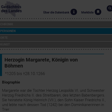
Gedächtnis
des Landes
Über die Datenbank
Merkliste
CHRONIK
PERSONEN
ORTE
KUNST
Herzogin Margarete, Königin von
Böhmen
*1205 bis †28.10.1266
Biographie
Margarete war die Tochter Herzog Leopolds VI. und Schwester
Herzog Friedrichs II. des Streitbaren, des letzten Babenbergers.
Sie heiratete König Heinrich (VII.), den Sohn Kaiser Friedrichs II.,
und lebte nach dessen Tod (1242) bei den Dominikanerinnen in
Trier.