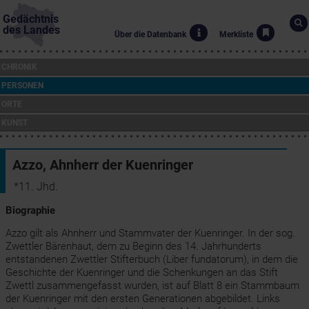
Gedächtnis
des Landes
Über die Datenbank
Merkliste
CHRONIK
PERSONEN
ORTE
KUNST
Azzo, Ahnherr der Kuenringer
*11. Jhd.
Biographie
Azzo gilt als Ahnherr und Stammvater der Kuenringer. In der sog.
Zwettler Bärenhaut, dem zu Beginn des 14. Jahrhunderts
entstandenen Zwettler Stifterbuch (Liber fundatorum), in dem die
Geschichte der Kuenringer und die Schenkungen an das Stift
Zwettl zusammengefasst wurden, ist auf Blatt 8 ein Stammbaum
der Kuenringer mit den ersten Generationen abgebildet. Links