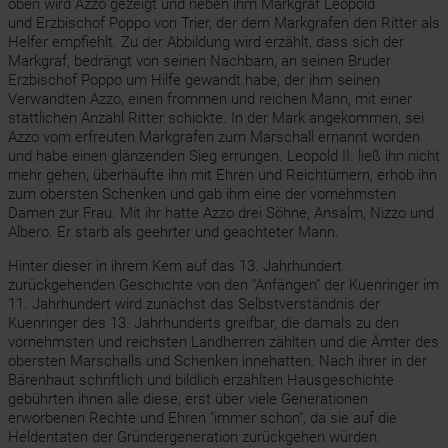
oben wird Azzo gezeigt und neben ihm Markgraf Leopold
und Erzbischof Poppo von Trier, der dem Markgrafen den Ritter als
Helfer empfiehlt. Zu der Abbildung wird erzählt, dass sich der
Markgraf, bedrängt von seinen Nachbarn, an seinen Bruder
Erzbischof Poppo um Hilfe gewandt habe, der ihm seinen
Verwandten Azzo, einen frommen und reichen Mann, mit einer
stattlichen Anzahl Ritter schickte. In der Mark angekommen, sei
Azzo vom erfreuten Markgrafen zum Marschall ernannt worden
und habe einen glänzenden Sieg errungen. Leopold II. ließ ihn nicht
mehr gehen, überhäufte ihn mit Ehren und Reichtümern, erhob ihn
zum obersten Schenken und gab ihm eine der vornehmsten
Damen zur Frau. Mit ihr hatte Azzo drei Söhne, Ansalm, Nizzo und
Albero. Er starb als geehrter und geachteter Mann.
Hinter dieser in ihrem Kern auf das 13. Jahrhundert
zurückgehenden Geschichte von den "Anfängen" der Kuenringer im
11. Jahrhundert wird zunächst das Selbstverständnis der
Kuenringer des 13. Jahrhunderts greifbar, die damals zu den
vornehmsten und reichsten Landherren zählten und die Ämter des
obersten Marschalls und Schenken innehatten. Nach ihrer in der
Bärenhaut schriftlich und bildlich erzählten Hausgeschichte
gebührten ihnen alle diese, erst über viele Generationen
erworbenen Rechte und Ehren "immer schon", da sie auf die
Heldentaten der Gründergeneration zurückgehen würden.