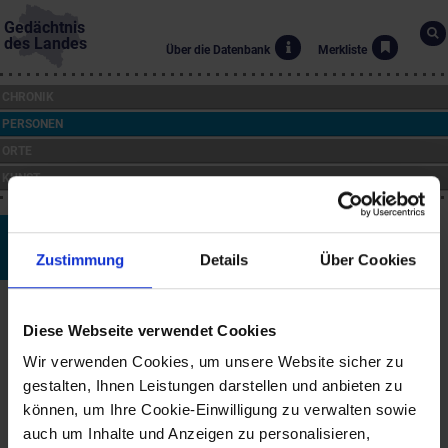
Gedächtnis
des Landes
Über die Datenbank
Merkliste
CHRONIK
PERSONEN
ORTE
KUNST
Franz (Placidus) Amon
Zustimmung
Details
Über Cookies
*10.12.1700 bis †16.1.1759
Biographie
Diese Webseite verwendet Cookies
Der in Waldhausen geborene Lexikograf war Benediktiner des
Stiftes Melk (Klostername: Placidus). Er bemühte sich um die
Wir verwenden Cookies, um unsere Website sicher zu
deutsche Sprachgeschichte, insbesondere des Mittelalters. Amon
gestalten, Ihnen Leistungen darstellen und anbieten zu
galt als Fachmann für die mittelhochdeutsche Literatur und stand
können, um Ihre Cookie-Einwilligung zu verwalten sowie
mit Gottsched in Verbindung. Franz Amon starb im Alter von 58
Jahren in Traiskirchen.
auch um Inhalte und Anzeigen zu personalisieren,