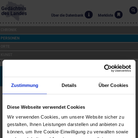
Gedächtnis
des Landes
Über die Datenbank
Merkliste
CHRONIK
PERSONEN
ORTE
KUNST
Franz Antel
*28.6.1913 bis †12.8.2007
Zustimmung
Details
Über Cookies
Biographie
Franz Antel ist aus der österreichischen Filmwelt nicht
Diese Webseite verwendet Cookies
wegzudenken. Das Spektrum seines Schaffens spannte sich von
österreichischen Klassikern über rührende Heimatfilme und
Wir verwenden Cookies, um unsere Website sicher zu
humorvolle Komödien bis zu international anerkannten Filmwerken
gestalten, Ihnen Leistungen darstellen und anbieten zu
wie "Der Bockerer". Zu den Schauspielern, mit denen er arbeitete,
können, um Ihre Cookie-Einwilligung zu verwalten sowie
gehören Publikumslieblinge wie Hans Moser, Curd Jürgens, Paul