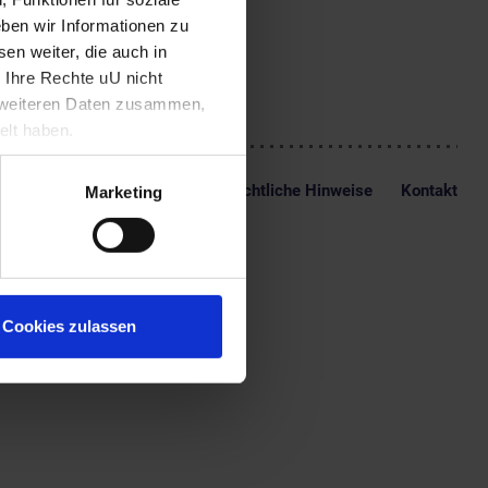
Gegenwartskunst in Linz zu
ben wir Informationen zu
en weiter, die auch in
 Ihre Rechte uU nicht
t weiteren Daten zusammen,
elt haben.
Impressum
Datenschutz
Rechtliche Hinweise
Kontakt
Marketing
Cookies zulassen