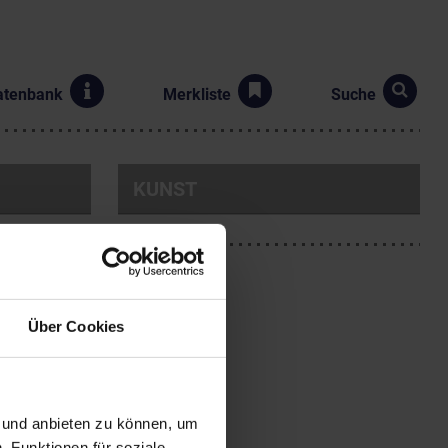
atenbank
Merkliste
Suche
KUNST
Über Cookies
n Wien. Philosophiestudium
n und anbieten zu können, um
t war ihre Arbeit im
, Funktionen für soziale