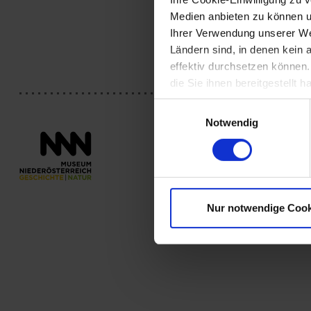
MACBA in Barce
Medien anbieten zu können u
sehen.
Ihrer Verwendung unserer Web
Aus: Öffentlic
Ländern sind, in denen kein
effektiv durchsetzen können
die Sie ihnen bereitgestellt
Einwilligungsauswahl
Notwendig
Nur notwendige Cook