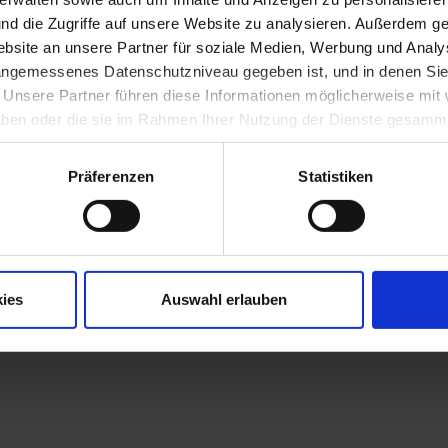
lona, Spanien, im Salzburger Kunstverein sowie im OK Centrum für 
nd die Zugriffe auf unsere Website zu analysieren. Außerdem ge
site an unsere Partner für soziale Medien, Werbung und Analys
he Kunst, Kunst im öffentlichen Raum Niederösterreich 10(2011)
 angemessenes Datenschutzniveau gegeben ist, und in denen Sie
. Unsere Partner führen diese Informationen möglicherweise mi
 haben oder die sie im Rahmen Ihrer Nutzung der Dienste gesamm
Präferenzen
Statistiken
ies
Auswahl erlauben