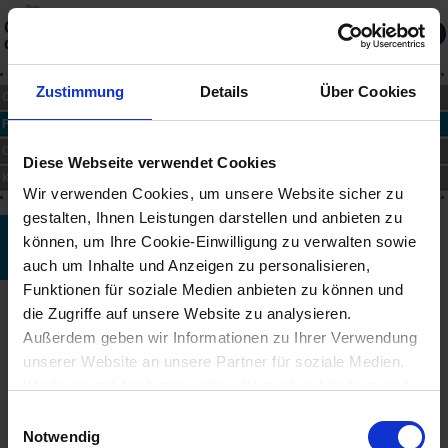
Gedächtnis
des Landes
Über die Datenbank
Merkliste
Zustimmung
Details
Über Cookies
CHRONIK
PERSONEN
ORTE
Diese Webseite verwendet Cookies
KUNST
Wir verwenden Cookies, um unsere Website sicher zu
gestalten, Ihnen Leistungen darstellen und anbieten zu
Jorit Aust
können, um Ihre Cookie-Einwilligung zu verwalten sowie
auch um Inhalte und Anzeigen zu personalisieren,
*1963
Funktionen für soziale Medien anbieten zu können und
Biographie
die Zugriffe auf unsere Website zu analysieren.
Geboren in Zaragoza/Spanien, lebt und arbeitet in Wien. Besuch
Außerdem geben wir Informationen zu Ihrer Verwendung
der Graphischen Lehr- und Versuchsanstalt; 1982 Cofounder der
unserer Website an unsere Partner für soziale Medien,
FotoGalerie Molotov, Wien; Personalen u. a. mit Joel-Peter Witkin,
Werbung und Analysen weiter, die auch in Ländern sind,
Robert Mapplethorp, Christian Vogt, Günter Selichar, Herlinde
in denen kein angemessenes Datenschutzniveau
Kölbl. Monatliche Herausgabe des Plakats der Photographie; 1986
Einwilligungsauswahl
Beginn als Featurefotograf u. a. für "Wiener", "Diva", "Stern", "Trend";
gegeben ist, und in denen Sie Ihre Rechte uU nicht
Notwendig