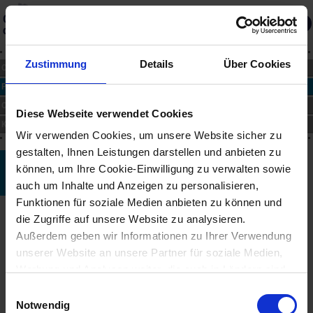
Gedächtnis
des Landes
Über die Datenbank
Merkliste
Zustimmung
Details
Über Cookies
CHRONIK
PERSONEN
ORTE
Diese Webseite verwendet Cookies
KUNST
Wir verwenden Cookies, um unsere Website sicher zu
gestalten, Ihnen Leistungen darstellen und anbieten zu
Faith Aydogdu
können, um Ihre Cookie-Einwilligung zu verwalten sowie
auch um Inhalte und Anzeigen zu personalisieren,
*1963
Funktionen für soziale Medien anbieten zu können und
Biographie
die Zugriffe auf unsere Website zu analysieren.
Geboren in der Türkei, lebt und arbeitet seit 1981 in Wien. Studium:
Außerdem geben wir Informationen zu Ihrer Verwendung
1980/81 Akademie der schönen Künste in Instanbul, 1982/83
unserer Website an unsere Partner für soziale Medien,
Universität für angewandte Kunst in Wien, 1984/89 Akademie der
Werbung und Analysen weiter, die auch in Ländern sind,
bildenden Künste in Wien. Zahlreiche Ausstellungen im In- und
in denen kein angemessenes Datenschutzniveau
Ausland, u. a. "Gastarbajteri" (Wien Museum/Hauptbücherei, Wien,
Einwilligungsauswahl
2004), "Diagonale 05" (Graz, 2005).
gegeben ist, und in denen Sie Ihre Rechte uU nicht
Notwendig