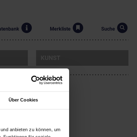
atenbank
Merkliste
Suche
KUNST
Über Cookies
Er wurde im
n und anbieten zu können, um
chtet. 1751 bis 1753
, Funktionen für soziale