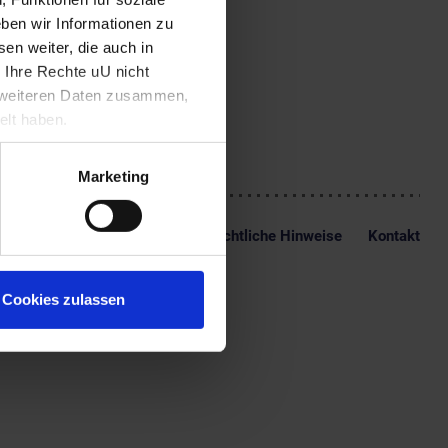
Heimatstadt, um sich im
ben wir Informationen zu
t am Hof von Eichstätt
llmeister. Schwerpunkt
en weiter, die auch in
, ein Requiem, zahlreiche
 Ihre Rechte uU nicht
 Fagottkonzert, sechs
t weiteren Daten zusammen,
elt haben.
Marketing
Impressum
Datenschutz
Rechtliche Hinweise
Kontakt
Cookies zulassen