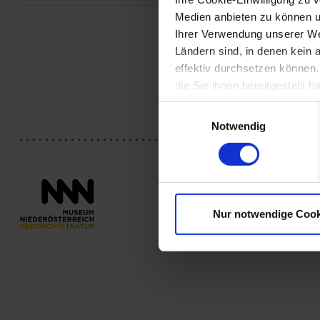
hatte Bachschm
Medien anbieten zu können u
europäischen M
angestellt, 17
Ihrer Verwendung unserer Web
seiner Komposi
Ländern sind, in denen kein
kleinere Kirch
effektiv durchsetzen können
Streichquartett
die Sie ihnen bereitgestellt
(Quelle: P. Erh
Einwilligungsauswahl
Notwendig
Nur notwendige Cook