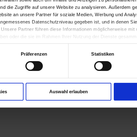
 lieferte er Graveurarbeiten für Gold- und Silberwarenerzeuger, widme
nd die Zugriffe auf unsere Website zu analysieren. Außerdem ge
 der Landschaftsmalerei. Seine zahlreichen Ölbilder, Aquarelle, Zeic
nreisen durch die österreichischen Alpen, denen seine besondere Vorli
site an unsere Partner für soziale Medien, Werbung und Analys
nden. Trotz ihrer malerischen Auffassung sind es stets realistische
 angemessenes Datenschutzniveau gegeben ist, und in denen Sie
. Unsere Partner führen diese Informationen möglicherweise mi
 haben oder die sie im Rahmen Ihrer Nutzung der Dienste gesamm
Präferenzen
Statistiken
ies
Auswahl erlauben