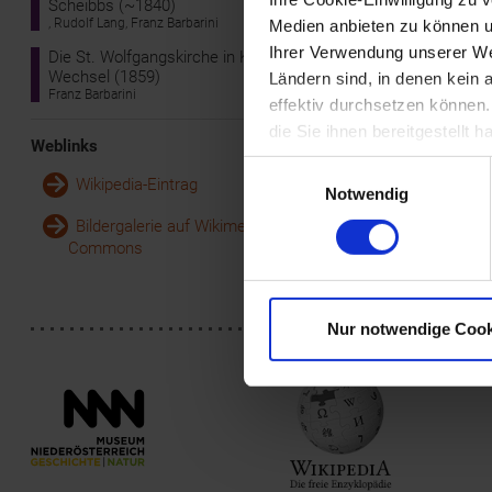
Scheibbs (~1840)
Kempel in Wien
, Rudolf Lang, Franz Barbarini
Medien anbieten zu können u
ausschließlich
sind auf Studie
Ihrer Verwendung unserer Web
Die St. Wolfgangskirche in Kirchberg am
Schweiz entsta
Wechsel (1859)
Ländern sind, in denen kein
Franz Barbarini
effektiv durchsetzen können
die Sie ihnen bereitgestellt
Weblinks
Einwilligungsauswahl
Wikipedia-Eintrag
Notwendig
Bildergalerie auf Wikimedia
Commons
Nur notwendige Cook