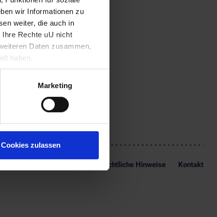
te sich später aber
ben wir Informationen zu
hnungen und Radierungen
ebe galt, und in der
en weiter, die auch in
 Naturwiedergaben.
 Ihre Rechte uU nicht
t weiteren Daten zusammen,
elt haben.
Marketing
Cookies zulassen
Impressum
Datenschutz
Rechtliche Hinweise
Kontakt