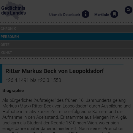
Gedächtnis
des Landes
Über die Datenbank
Merkliste
CHRONIK
PERSONEN
ORTE
KUNST
Ritter Markus Beck von Leopoldsdorf
*26.4.1491 bis †20.3.1553
Biographie
Als bürgerlicher "Aufsteiger" des frühen 16. Jahrhunderts gelang
Markus (Marx) Ritter Beck von Leopoldsdorf durch Ausbildung und
Hofnähe in relativ kurzer Zeit eine erfolgreiche Karriere und die
Aufnahme in den Adelsstand. Er stammte aus Mengen im Allgäu
und kam als Student der Rechte 1510 nach Wien, wo er sich
einige Jahre später dauernd niederließ. Nach seiner Promotion