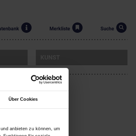
atenbank
Merkliste
Suche
KUNST
Über Cookies
eitet zunächst als
n und anbieten zu können, um
ndet. Er studiert am
, Funktionen für soziale