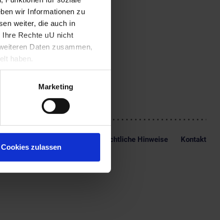
Malklasse der Wimbledon
ben wir Informationen zu
 er einen Lehrauftrag an
979 lehrt er an der
en weiter, die auch in
r Royal Academy of Arts.
 Ihre Rechte uU nicht
t weiteren Daten zusammen,
aterial, das von Menschen
e Antwort auf die künstlich
elt haben.
Marketing
Impressum
Datenschutz
Rechtliche Hinweise
Kontakt
Cookies zulassen