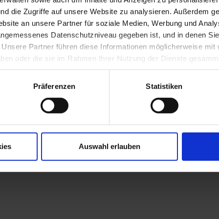
e College of Art and Design (1968-1972), besucht anschließend die 
nd die Zugriffe auf unsere Website zu analysieren. Außerdem ge
und wechselt 1973 an das Royal College of Art in London. 1976 nimmt
eaux-Arts in Metz an. Ein Jahr später zieht er nach Wuppertal. Seit 1
site an unsere Partner für soziale Medien, Werbung und Analys
Düsseldorf (Professur 1988) und ist seit 1989 Mitglied der Londone
 angemessenes Datenschutzniveau gegeben ist, und in denen Sie
. Unsere Partner führen diese Informationen möglicherweise mi
 Stein, den Stoffen der Natur, arbeitet Cragg vor allem mit einem M
 Kunststoff in allen Variationen. Er nennt seine Skulpturen auch "ein
 haben oder die sie im Rahmen Ihrer Nutzung der Dienste gesamm
t
"
.
Präferenzen
Statistiken
ies
Auswahl erlauben