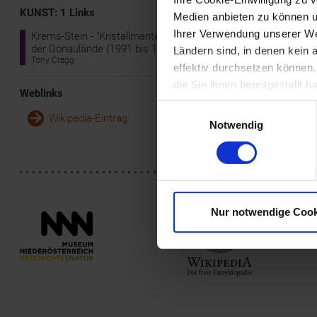
Gloucestershir
KUNST: 1 Links
Medien anbieten zu können u
School of Art 
der École des B
Ihrer Verwendung unserer Web
Krems-Stein - "Kristallmantel", Skulptur an
Kunstakademie 
der Donaulände (1991 bis 1993)
Ländern sind, in denen kein
Tony Cragg
effektiv durchsetzen können
Neben Holz und
erfunden wurde:
die Sie ihnen bereitgestellt
Weblinks
gemachte Wel
Einwilligungsauswahl
Wikipedia-Eintrag
Notwendig
Nur notwendige Cook