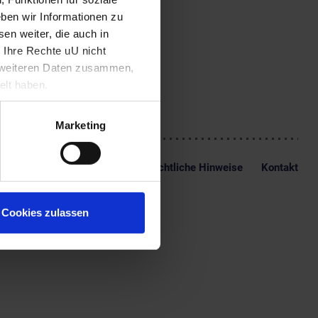
ten in der
ben wir Informationen zu
im Staats- und
e Wien unter Erzbischof
en weiter, die auch in
St. Pölten.
 Ihre Rechte uU nicht
of war Dankesreither ein
t weiteren Daten zusammen,
mtszeit im Alter von 73
elt haben.
Marketing
Impressum
Datenschutz
Rechtliche Hinweise
Kontakt
Cookies zulassen