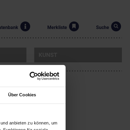
atenbank
Merkliste
Suche
KUNST
Über Cookies
 an der Wiener Universität
n und anbieten zu können, um
 ein und wurde nach
, Funktionen für soziale