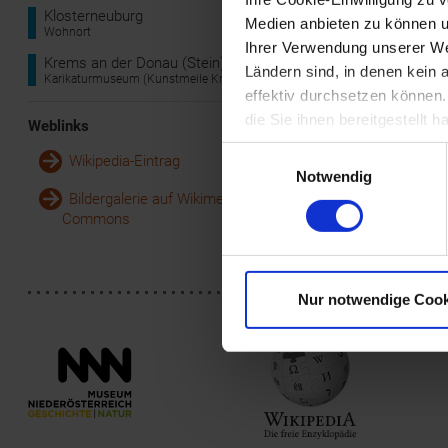
erfolgten erste
Klosterneuburg
Medien anbieten zu können u
Titelblättern u
Wohnort
1990er Jahren 
Ihrer Verwendung unserer Web
Krems an der Donau (Stein)
Ländern sind, in denen kein
Die Karikaturen
Karikaturmuseum (Kunstmeile Krems)
effektiv durchsetzen können
Seele und macht
"gnadenloser" 
die Sie ihnen bereitgestellt
Weblinks
erste Museum d
Einwilligungsauswahl
und Gustav Pei
Wikipedia-Eintrag
Manfred Deix.
Notwendig
Bildergalerie auf Wikimedia
Commons
Nur notwendige Cook