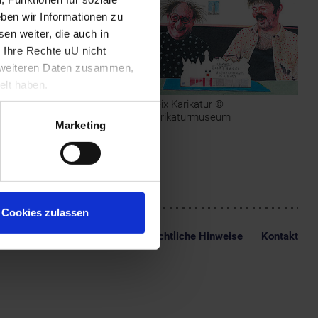
eit 1977 ist Deix mit
ben wir Informationen zu
schriften präsent. In den
okio und New York statt.
en weiter, die auch in
 Ihre Rechte uU nicht
ründe der österreichischen
t weiteren Daten zusammen,
t von Deix in einmaliger und
rmuseum in Krems, das
elt haben.
isten Manfred Deix
Deix Karikatur ©
er pointierten Sicht des
Karikaturmuseum
Marketing
Cookies zulassen
Impressum
Datenschutz
Rechtliche Hinweise
Kontakt