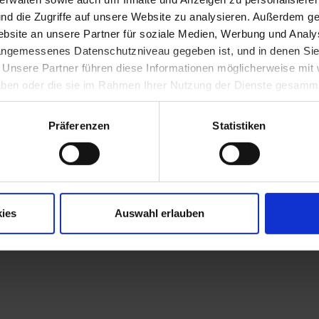
 Veröffentlichungen in den Magazinen "profil", "trend" und "economy", s
nd die Zugriffe auf unsere Website zu analysieren. Außerdem ge
nd Zeichnungen in "Stern", "Spiegel", "Playboy" und vielen anderen Zeit
fanden große Ausstellungen seines Werkes unter anderem in Paris, T
site an unsere Partner für soziale Medien, Werbung und Analys
 angemessenes Datenschutzniveau gegeben ist, und in denen Sie
 sind bissige Satire für Zeitgenossen. Der Blick reicht tief in die Abg
. Unsere Partner führen diese Informationen möglicherweise mi
 vor nichts und niemandem Halt - die österreichische Innenpolitik is
Weise dokumentiert. In besonderer Weise widmet sich das Karikatu
 haben oder die sie im Rahmen Ihrer Nutzung der Dienste gesamm
ieser Art in Österreich, den zwei großen österreichischen Karikatur
chl (IRONIMUS). Das Obergeschoß zeigt die Welt und die Dinge aus d
Präferenzen
Statistiken
ies
Auswahl erlauben