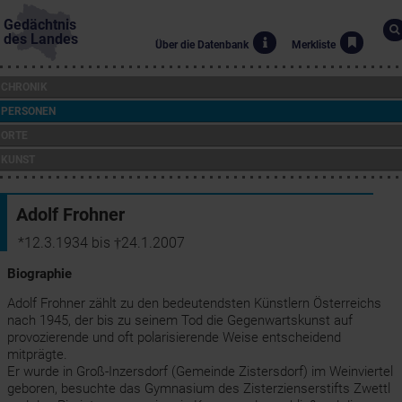
Gedächtnis
des Landes
Über die Datenbank
Merkliste
CHRONIK
PERSONEN
ORTE
KUNST
Adolf Frohner
*12.3.1934 bis †24.1.2007
Biographie
Adolf Frohner zählt zu den bedeutendsten Künstlern Österreichs
nach 1945, der bis zu seinem Tod die Gegenwartskunst auf
provozierende und oft polarisierende Weise entscheidend
mitprägte.
Er wurde in Groß-Inzersdorf (Gemeinde Zistersdorf) im Weinviertel
geboren, besuchte das Gymnasium des Zisterzienserstifts Zwettl