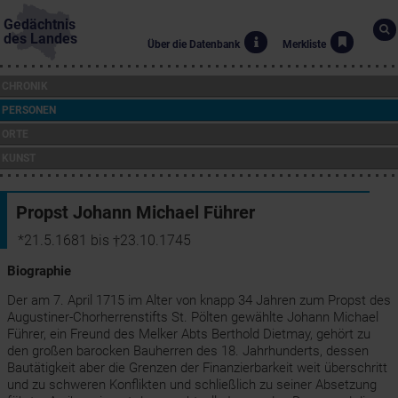
Gedächtnis
des Landes
Über die Datenbank
Merkliste
CHRONIK
PERSONEN
ORTE
KUNST
Propst Johann Michael Führer
*21.5.1681 bis †23.10.1745
Biographie
Der am 7. April 1715 im Alter von knapp 34 Jahren zum Propst des
Augustiner-Chorherrenstifts St. Pölten gewählte Johann Michael
Führer, ein Freund des Melker Abts Berthold Dietmay, gehört zu
den großen barocken Bauherren des 18. Jahrhunderts, dessen
Bautätigkeit aber die Grenzen der Finanzierbarkeit weit überschritt
und zu schweren Konflikten und schließlich zu seiner Absetzung