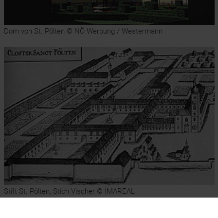
Dom von St. Pölten © NÖ Werbung / Westermann
Stift St. Pölten, Stich Vischer © IMAREAL
CHRONIK: 2 Links