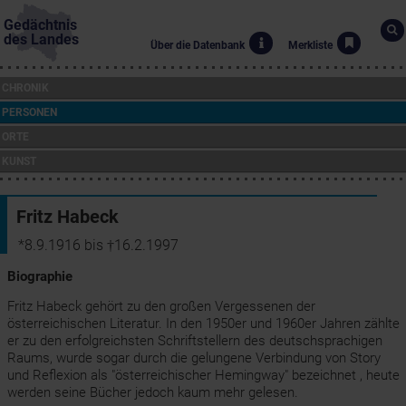
Gedächtnis
des Landes
Über die Datenbank
Merkliste
CHRONIK
PERSONEN
ORTE
KUNST
Fritz Habeck
*8.9.1916 bis †16.2.1997
Biographie
Fritz Habeck gehört zu den großen Vergessenen der
österreichischen Literatur. In den 1950er und 1960er Jahren zählte
er zu den erfolgreichsten Schriftstellern des deutschsprachigen
Raums, wurde sogar durch die gelungene Verbindung von Story
und Reflexion als "österreichischer Hemingway" bezeichnet , heute
werden seine Bücher jedoch kaum mehr gelesen.