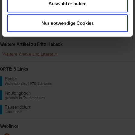
Auswahl erlauben
Nur notwendige Cookies
Habeck Fritz © Dokumentationsstelle für Literatur in NÖ
Weitere Artikel zu Fritz Habeck
Weitere Werke und Literatur
ORTE: 3 Links
Baden
Wohnsitz seit 1970; Sterbeort
Neulengbach
geboren in Tausendblum
Tausendblum
Geburtsort
Weblinks