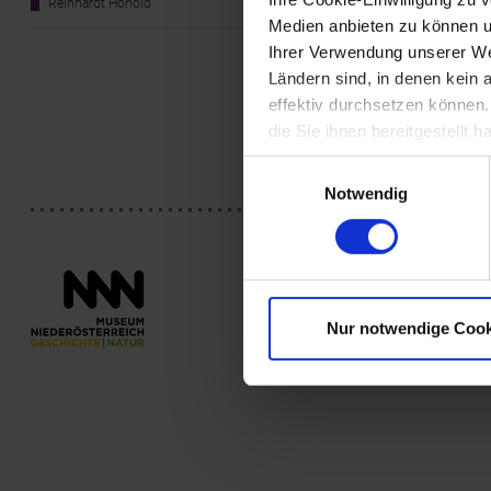
Reinhardt Honold
Konzertreisen
Medien anbieten zu können u
eigenes Archit
wieder Zusamme
Ihrer Verwendung unserer Web
Gründungsmitgl
Ländern sind, in denen kein
Künste in Hamb
effektiv durchsetzen können
Aus: Öffentlic
die Sie ihnen bereitgestellt
Einwilligungsauswahl
Notwendig
Nur notwendige Cook