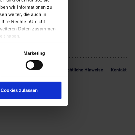
 Chansons. Seit 1988
ben wir Informationen zu
sbruck, seither immer
e dem Studio 1. 1993
en weiter, die auch in
chschule für Bildende
 Ihre Rechte uU nicht
t weiteren Daten zusammen,
elt haben.
Marketing
Impressum
Datenschutz
Rechtliche Hinweise
Kontakt
Cookies zulassen