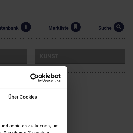
atenbank
Merkliste
Suche
KUNST
Über Cookies
1975-1977 Mitglied des
n und anbieten zu können, um
olkslieder aus Österreich",
, Funktionen für soziale