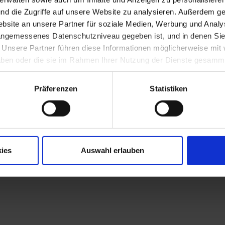
 im gesamten deutschen Sprachraum, später Hinwendung zu jazzigen
nd die Zugriffe auf unsere Website zu analysieren. Außerdem ge
ekturbüro in Innsbruck. 1989-1992 Lehrauftrag an der Universität Inn
narbeit mit dem dortigen Institut für Hochbau und Entwerfen sowi
site an unsere Partner für soziale Medien, Werbung und Analys
ied des Architekturforums Tirol. 1997-1999 Gastprofessor an der Ho
 angemessenes Datenschutzniveau gegeben ist, und in denen Sie
urg. 2002-2003 Mitglied der Band "mind the gap".
. Unsere Partner führen diese Informationen möglicherweise mi
he Kunst, Kunst im öffentlichen Raum Niederösterreich 8 (2006)
 haben oder die sie im Rahmen Ihrer Nutzung der Dienste gesamm
Präferenzen
Statistiken
ies
Auswahl erlauben