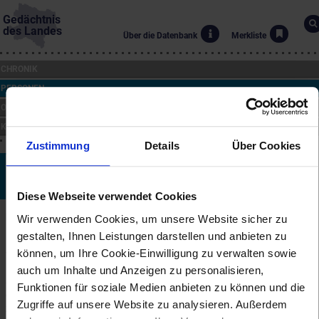
Gedächtnis
des Landes
Über die Datenbank
Merkliste
CHRONIK
PERSONEN
ORTE
KUNST
Zustimmung
Details
Über Cookies
Ferdinand Lepié (Lepgé)
*8.6.1824 bis †11.11.1883
Diese Webseite verwendet Cookies
Biographie
Wir verwenden Cookies, um unsere Website sicher zu
gestalten, Ihnen Leistungen darstellen und anbieten zu
Der Landschaft- und Historienmaler Ferdinand Lepié (auch Lépgé)
können, um Ihre Cookie-Einwilligung zu verwalten sowie
wurde in Prag geboren, wo er von 1841 bis 1844 die Akademie
besuchte. Um 1850 bis 1860 war er Zeichenlehrer im Kloster
auch um Inhalte und Anzeigen zu personalisieren,
Strahov. Anfang der 1860er Jahre übersiedelte er nach Wien, wo
Funktionen für soziale Medien anbieten zu können und die
er am kaiserlichen Hof Zeichenunterricht erteilte. Lepié malte
Zugriffe auf unsere Website zu analysieren. Außerdem
zahlreiche Ansichten von den österreichischen und bayrischen